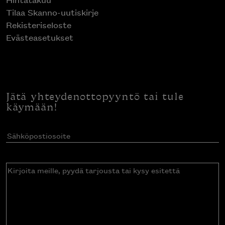
Tilaa Skanno-uutiskirje
Rekisteriseloste
Evästeasetukset
Jätä yhteydenottopyyntö tai tule
käymään!
Sähköpostiosoite
(Pakollinen)
Kirjoita
meille,
pyydä
tarjousta
tai