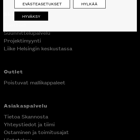
EVÄSTEASETUKSET
HYLKÄÄ
Skanno
HYVÄKSY
Tuotteet
Suunnittelupalvelu
Projektimyynti
Liike Helsingin keskustassa
Outlet
Poistuvat mallikappaleet
Asiakaspalvelu
Tietoa Skannosta
Yhteystiedot ja tiimi
Ostaminen ja toimitusajat
Hintatakuu