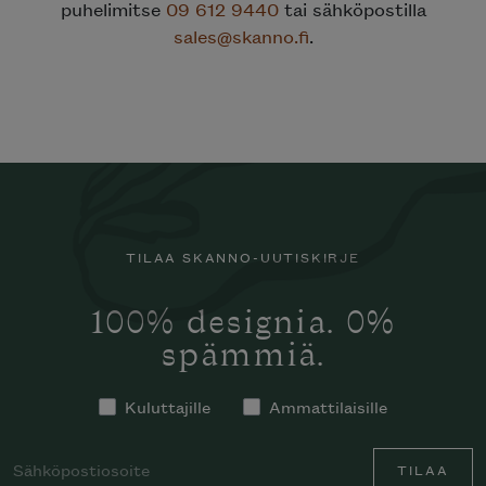
puhelimitse
09 612 9440
tai sähköpostilla
sales@skanno.fi
.
TILAA SKANNO-UUTISKIRJE
100% designia. 0%
spämmiä.
Kuluttajille
Ammattilaisille
TILAA