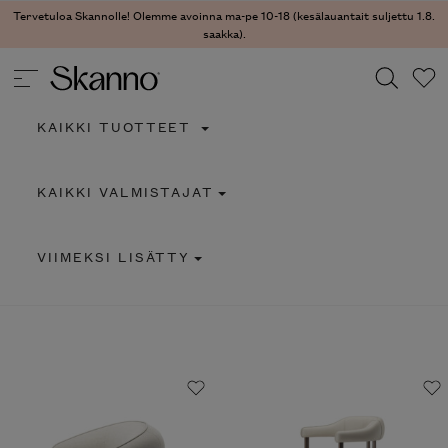
Tervetuloa Skannolle! Olemme avoinna ma-pe 10-18 (kesälauantait suljettu 1.8.
saakka).
KAIKKI TUOTTEET
Haku
KAIKKI VALMISTAJAT
Type 2 or more characters for results.
VIIMEKSI LISÄTTY