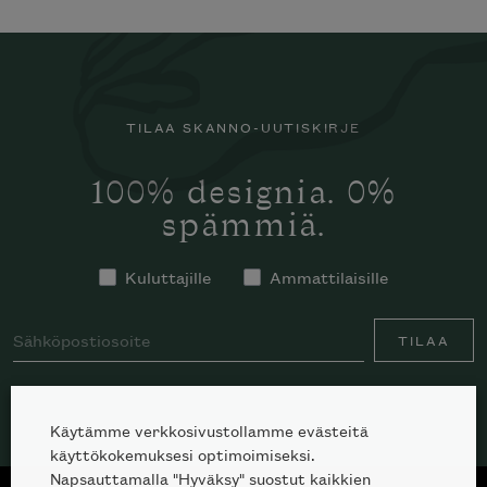
TILAA SKANNO-UUTISKIRJE
100% designia. 0%
spämmiä.
Kuluttajille
Ammattilaisille
TILAA
Käytämme verkkosivustollamme evästeitä
käyttökokemuksesi optimoimiseksi.
Napsauttamalla "Hyväksy" suostut kaikkien