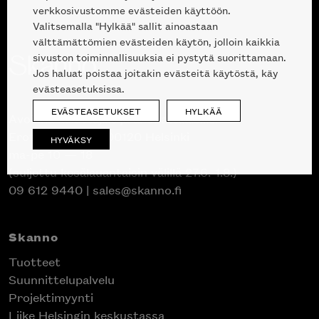
verkkosivustomme evästeiden käyttöön.
Valitsemalla "Hylkää" sallit ainoastaan
välttämättömien evästeiden käytön, jolloin kaikkia
sivuston toiminnallisuuksia ei pystytä suorittamaan.
Jos haluat poistaa joitakin evästeitä käytöstä, käy
evästeasetuksissa.
EVÄSTEASETUKSET
HYLKÄÄ
Avoinna kuluttajille ja ammattilaisille:
Erottajankatu 2, 00120 Helsinki
HYVÄKSY
ma-pe 10 — 18
(suljettu kesälauantaisin välillä 27.6.-1.8.)
09 612 9440
|
sales@skanno.fi
Skanno
Tuotteet
Suunnittelupalvelu
Projektimyynti
Liike Helsingin keskustassa