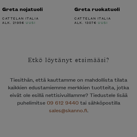
Greta nojatuoli
Greta ruokatuoli
CATTELAN ITALIA
CATTELAN ITALIA
ALK.
2195
€
UUSI
ALK.
1307
€
UUSI
Etkö löytänyt etsimääsi?
Tiesithän, että kauttamme on mahdollista tilata
kaikkien edustamiemme merkkien tuotteita, jotka
eivät ole esillä nettisivuillamme? Tiedustele lisää
puhelimitse
09 612 9440
tai sähköpostilla
sales@skanno.fi
.