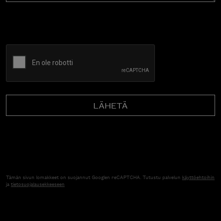
CAPTCHA
Tämän sivun lomakkeet on suojannut Googlen reCAPTCHA. Tutustu palvelun
käyttöehtoihin
ja
tietosuojalausekkeeseen