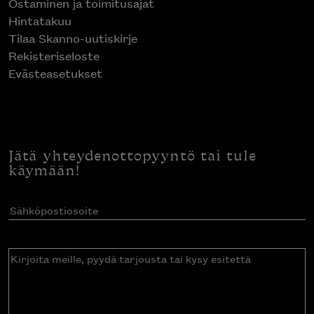
Ostaminen ja toimitusajat
Hintatakuu
Tilaa Skanno-uutiskirje
Rekisteriseloste
Evästeasetukset
Jätä yhteydenottopyyntö tai tule
käymään!
Sähköpostiosoite
(Pakollinen)
Kirjoita
meille,
pyydä
tarjousta