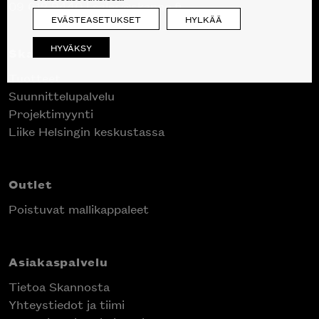
09 612 9440
|
sales@skanno.fi
EVÄSTEASETUKSET
HYLKÄÄ
HYVÄKSY
Skanno
Tuotteet
Suunnittelupalvelu
Projektimyynti
Liike Helsingin keskustassa
Outlet
Poistuvat mallikappaleet
Asiakaspalvelu
Tietoa Skannosta
Yhteystiedot ja tiimi