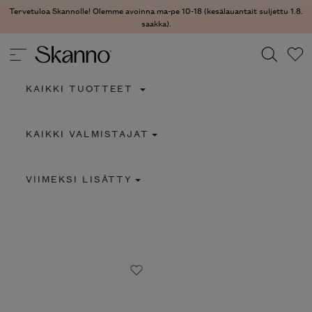
Tervetuloa Skannolle! Olemme avoinna ma-pe 10-18 (kesälauantait suljettu 1.8.
saakka).
KAIKKI TUOTTEET
Haku
KAIKKI VALMISTAJAT
Type 2 or more characters for results.
VIIMEKSI LISÄTTY