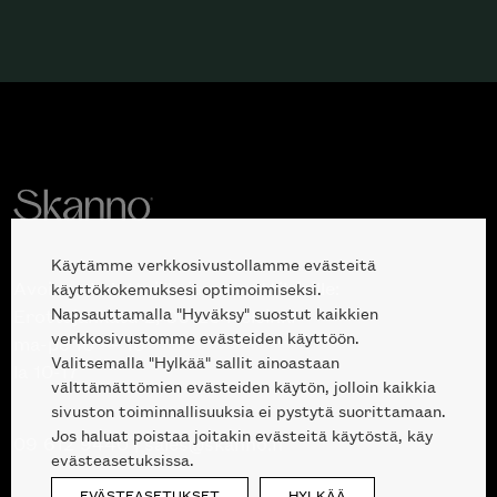
Käytämme verkkosivustollamme evästeitä
Avoinna kuluttajille ja ammattilaisille:
käyttökokemuksesi optimoimiseksi.
Napsauttamalla "Hyväksy" suostut kaikkien
Erottajankatu 2, 00120 Helsinki
verkkosivustomme evästeiden käyttöön.
ma-pe 10 — 18
Valitsemalla "Hylkää" sallit ainoastaan
la 10-17
välttämättömien evästeiden käytön, jolloin kaikkia
sivuston toiminnallisuuksia ei pystytä suorittamaan.
Jos haluat poistaa joitakin evästeitä käytöstä, käy
09 612 9440
|
sales@skanno.fi
evästeasetuksissa.
EVÄSTEASETUKSET
HYLKÄÄ