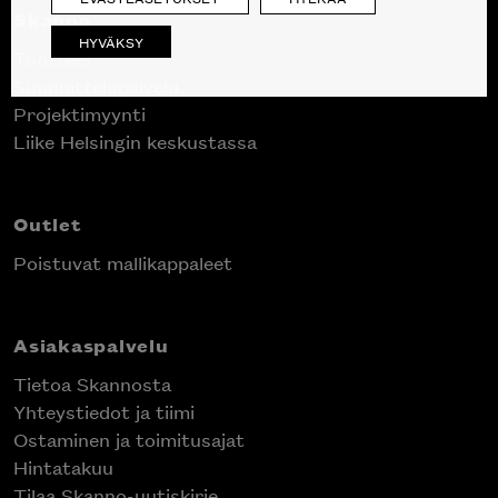
Skanno
HYVÄKSY
Tuotteet
Suunnittelupalvelu
Projektimyynti
Liike Helsingin keskustassa
Outlet
Poistuvat mallikappaleet
Asiakaspalvelu
Tietoa Skannosta
Yhteystiedot ja tiimi
Ostaminen ja toimitusajat
Hintatakuu
Tilaa Skanno-uutiskirje