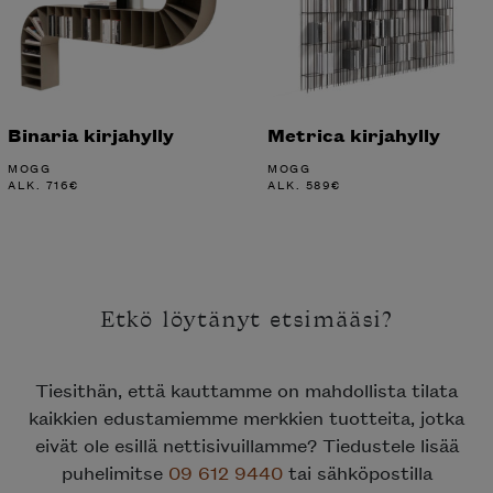
Binaria kirjahylly
Metrica kirjahylly
MOGG
MOGG
ALK.
716
€
ALK.
589
€
Etkö löytänyt etsimääsi?
Tiesithän, että kauttamme on mahdollista tilata
kaikkien edustamiemme merkkien tuotteita, jotka
eivät ole esillä nettisivuillamme? Tiedustele lisää
puhelimitse
09 612 9440
tai sähköpostilla