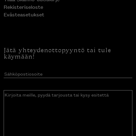
Rekisteriseloste
Evästeasetukset
Jätä yhteydenottopyyntö tai tule
käymään!
Sähköpostiosoite
(Pakollinen)
Kirjoita
meille,
pyydä
tarjousta
tai
kysy