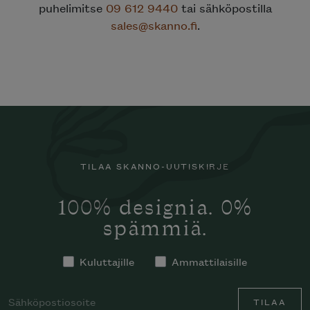
puhelimitse
09 612 9440
tai sähköpostilla
sales@skanno.fi
.
TILAA SKANNO-UUTISKIRJE
100% designia. 0%
spämmiä.
Kuluttajille
Ammattilaisille
TILAA