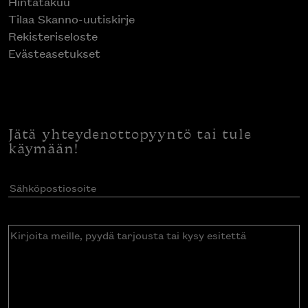
Hintatakuu
Tilaa Skanno-uutiskirje
Rekisteriseloste
Evästeasetukset
Jätä yhteydenottopyyntö tai tule
käymään!
Sähköpostiosoite
(Pakollinen)
Kirjoita
meille,
pyydä
tarjousta
tai