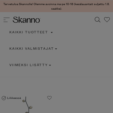
Tervetuloa Skannolle! Olemme avoinna ma-pe 10-18 (kesälauantait suljettu 1.8.
saakka).
KAIKKI TUOTTEET
Haku
KAIKKI VALMISTAJAT
Type 2 or more characters for results.
VIIMEKSI LISÄTTY
Liikkeessä