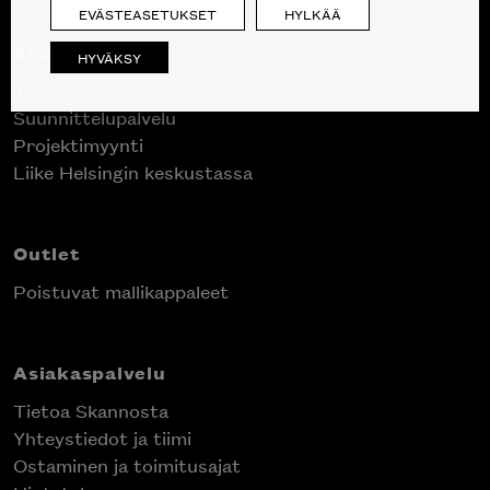
EVÄSTEASETUKSET
HYLKÄÄ
Skanno
HYVÄKSY
Tuotteet
Suunnittelupalvelu
Projektimyynti
Liike Helsingin keskustassa
Outlet
Poistuvat mallikappaleet
Asiakaspalvelu
Tietoa Skannosta
Yhteystiedot ja tiimi
Ostaminen ja toimitusajat