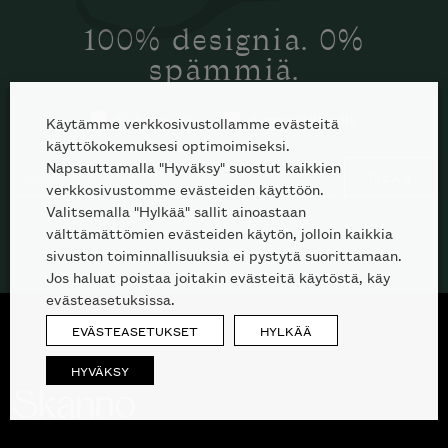
100% designia. 0%
spämmiä.
Kuluttajille
Ammattilaisille
Käytämme verkkosivustollamme evästeitä
käyttökokemuksesi optimoimiseksi.
Napsauttamalla "Hyväksy" suostut kaikkien
TILAA
verkkosivustomme evästeiden käyttöön.
Valitsemalla "Hylkää" sallit ainoastaan
välttämättömien evästeiden käytön, jolloin kaikkia
sivuston toiminnallisuuksia ei pystytä suorittamaan.
Jos haluat poistaa joitakin evästeitä käytöstä, käy
evästeasetuksissa.
EVÄSTEASETUKSET
HYLKÄÄ
HYVÄKSY