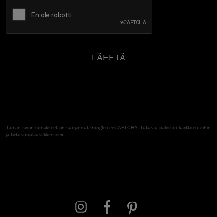
CAPTCHA
Tämän sivun lomakkeet on suojannut Googlen reCAPTCHA. Tutustu palvelun
käyttöehtoihin
ja
tietosuojalausekkeeseen