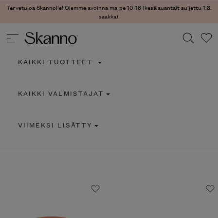
Tervetuloa Skannolle! Olemme avoinna ma-pe 10-18 (kesälauantait suljettu 1.8.
saakka).
KAIKKI TUOTTEET
Haku
KAIKKI VALMISTAJAT
Type 2 or more characters for results.
VIIMEKSI LISÄTTY