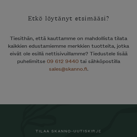
Etkö löytänyt etsimääsi?
Tiesithän, että kauttamme on mahdollista tilata
kaikkien edustamiemme merkkien tuotteita, jotka
eivät ole esillä nettisivuillamme? Tiedustele lisää
puhelimitse
09 612 9440
tai sähköpostilla
sales@skanno.fi
.
TILAA SKANNO-UUTISKIRJE