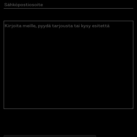
Sähköpostiosoite
(Pakollinen)
Kirjoita
meille,
pyydä
tarjousta
tai
kysy
esitettä