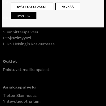
09 612 9440
|
sales@skanno.fi
EVÄSTEASETUKSET
HYLKÄÄ
HYVÄKSY
Skanno
Tuotteet
Suunnittelupalvelu
Projektimyynti
Liike Helsingin keskustassa
Outlet
Poistuvat mallikappaleet
Asiakaspalvelu
Tietoa Skannosta
Yhteystiedot ja tiimi