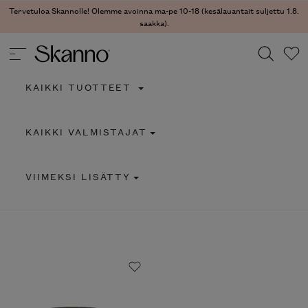
Tervetuloa Skannolle! Olemme avoinna ma-pe 10-18 (kesälauantait suljettu 1.8.
saakka).
KAIKKI TUOTTEET
Haku
KAIKKI VALMISTAJAT
Type 2 or more characters for results.
VIIMEKSI LISÄTTY