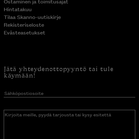
Ostaminen ja toimitusajat
Hintatakuu
Tilaa Skanno-uutiskirje
Rekisteriseloste
Evästeasetukset
Jätä yhteydenottopyyntö tai tule
käymään!
Sähköpostiosoite
(Pakollinen)
Kirjoita
meille,
pyydä
tarjousta