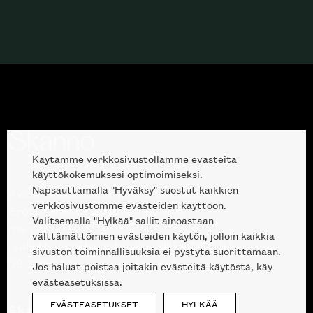
Haluatko tilata Minotti’n katalogin
kotiisi?
Käytämme verkkosivustollamme evästeitä
käyttökokemuksesi optimoimiseksi.
Napsauttamalla "Hyväksy" suostut kaikkien
Avoinna kuluttajille ja ammattilaisille:
verkkosivustomme evästeiden käyttöön.
Erottajankatu 2, 00120 Helsinki
Valitsemalla "Hylkää" sallit ainoastaan
ma-pe 10 — 18
välttämättömien evästeiden käytön, jolloin kaikkia
(suljettu kesälauantaisin välillä 27.6.-1.8.)
sivuston toiminnallisuuksia ei pystytä suorittamaan.
09 612 9440
|
sales@skanno.fi
Jos haluat poistaa joitakin evästeitä käytöstä, käy
evästeasetuksissa.
EVÄSTEASETUKSET
HYLKÄÄ
Skanno