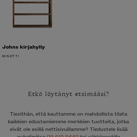
Johns kirjahylly
MINOTTI
Etkö löytänyt etsimääsi?
Tiesithän, että kauttamme on mahdollista tilata
kaikkien edustamiemme merkkien tuotteita, jotka
eivät ole esillä nettisivuillamme? Tiedustele lisää
puhelimitse
09 612 9440
tai sähköpostilla