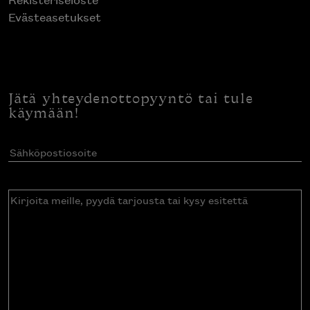
Evästeasetukset
Jätä yhteydenottopyyntö tai tule
käymään!
Sähköpostiosoite
(Pakollinen)
Kirjoita
meille,
pyydä
tarjousta
tai
kysy
esitettä