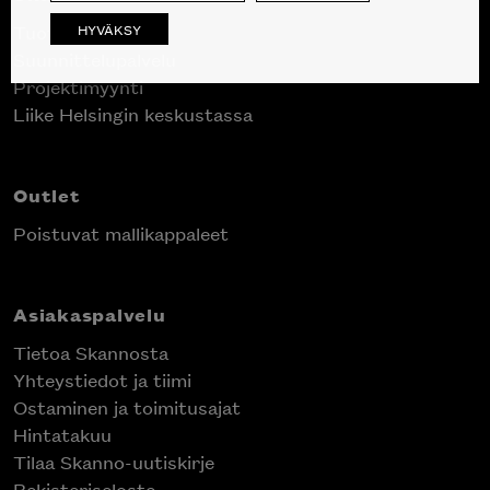
HYVÄKSY
Tuotteet
Suunnittelupalvelu
Projektimyynti
Inspiroidu italialaisen merkin laadukkaasta
Liike Helsingin keskustassa
huonekalumallistosta.
Outlet
Poistuvat mallikappaleet
Asiakaspalvelu
Tietoa Skannosta
Yhteystiedot ja tiimi
Ostaminen ja toimitusajat
Hintatakuu
Tilaa Skanno-uutiskirje
Rekisteriseloste