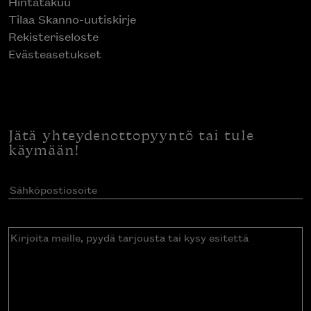
Hintatakuu
Tilaa Skanno-uutiskirje
Rekisteriseloste
Evästeasetukset
Jätä yhteydenottopyyntö tai tule
käymään!
Sähköpostiosoite
(Pakollinen)
Kirjoita
meille,
pyydä
tarjousta
tai