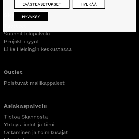
EVÄSTEASETUKSET
HYLKÄÄ
Skanno
HYVÄKSY
Tuotteet
Suunnittelupalvelu
Projektimyynti
Liike Helsingin keskustassa
Outlet
Poistuvat mallikappaleet
Asiakaspalvelu
Tietoa Skannosta
Yhteystiedot ja tiimi
Ostaminen ja toimitusajat