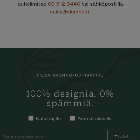
puhelimitse
09 612 9440
tai sähköpostilla
sales@skanno.fi
.
TILAA SKANNO-UUTISKIRJE
100% designia. 0%
spämmiä.
Kuluttajille
Ammattilaisille
TILAA