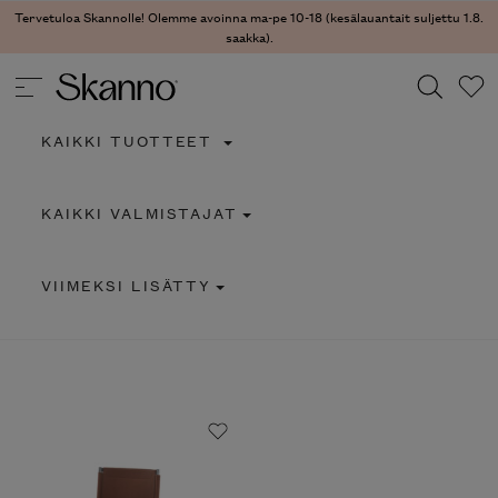
Tervetuloa Skannolle! Olemme avoinna ma-pe 10-18 (kesälauantait suljettu 1.8.
saakka).
KAIKKI TUOTTEET
Haku
KAIKKI VALMISTAJAT
Type 2 or more characters for results.
VIIMEKSI LISÄTTY