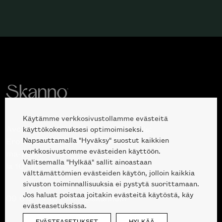
Käytämme verkkosivustollamme evästeitä
Avoinna kuluttajille ja ammattilaisille:
käyttökokemuksesi optimoimiseksi.
Napsauttamalla "Hyväksy" suostut kaikkien
Erottajankatu 2, 00120 Helsinki
verkkosivustomme evästeiden käyttöön.
ma-pe 10 — 18
Valitsemalla "Hylkää" sallit ainoastaan
la 10-17
välttämättömien evästeiden käytön, jolloin kaikkia
sivuston toiminnallisuuksia ei pystytä suorittamaan.
Jos haluat poistaa joitakin evästeitä käytöstä, käy
09 612 9440
|
sales@skanno.fi
evästeasetuksissa.
EVÄSTEASETUKSET
HYLKÄÄ