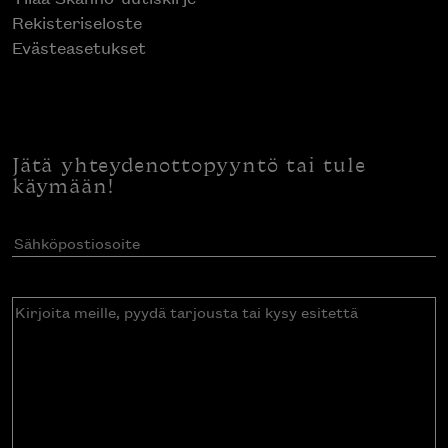
Rekisteriseloste
Evästeasetukset
Jätä yhteydenottopyyntö tai tule
käymään!
Sähköpostiosoite
(Pakollinen)
Kirjoita
meille,
pyydä
tarjousta
tai
kysy