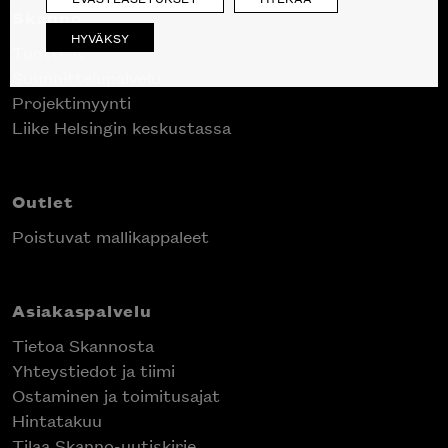
Skanno
HYVÄKSY
Tuotteet
Suunnittelupalvelu
Projektimyynti
Liike Helsingin keskustassa
Outlet
Poistuvat mallikappaleet
Asiakaspalvelu
Tietoa Skannosta
Yhteystiedot ja tiimi
Ostaminen ja toimitusajat
Hintatakuu
Tilaa Skanno-uutiskirje