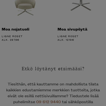
Moa nojatuoli
Moa sivupöytä
LIGNE ROSET
LIGNE ROSET
ALK.
2978
€
ALK.
1219
€
Etkö löytänyt etsimääsi?
Tiesithän, että kauttamme on mahdollista tilata
kaikkien edustamiemme merkkien tuotteita, jotka
eivät ole esillä nettisivuillamme? Tiedustele lisää
puhelimitse
09 612 9440
tai sähköpostilla