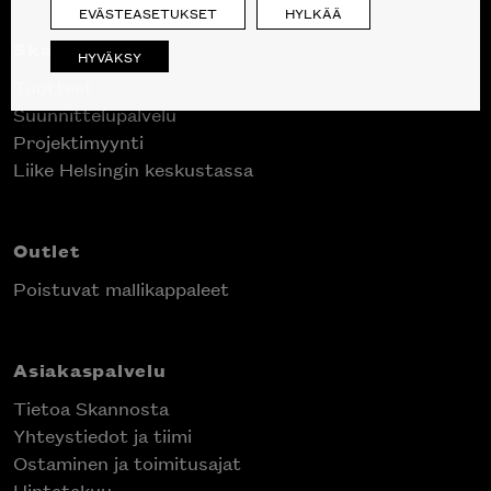
EVÄSTEASETUKSET
HYLKÄÄ
Skanno
HYVÄKSY
Tuotteet
Suunnittelupalvelu
Projektimyynti
Liike Helsingin keskustassa
Outlet
Poistuvat mallikappaleet
Asiakaspalvelu
Tietoa Skannosta
Yhteystiedot ja tiimi
Ostaminen ja toimitusajat
Hintatakuu