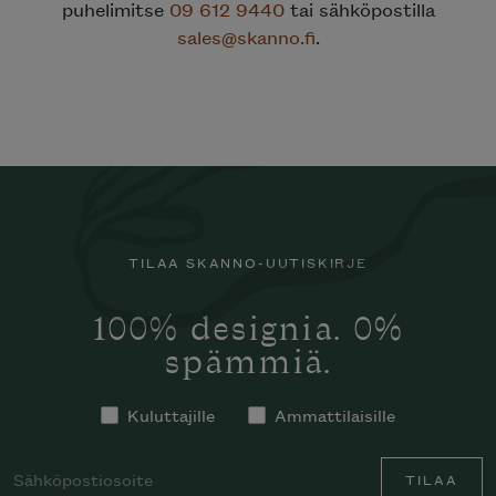
puhelimitse
09 612 9440
tai sähköpostilla
sales@skanno.fi
.
TILAA SKANNO-UUTISKIRJE
100% designia. 0%
spämmiä.
Kuluttajille
Ammattilaisille
TILAA