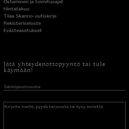
Ostaminen ja toimitusajat
Hintatakuu
Tilaa Skanno-uutiskirje
Rekisteriseloste
Evästeasetukset
Jätä yhteydenottopyyntö tai tule
käymään!
Sähköpostiosoite
(Pakollinen)
Kirjoita
meille,
pyydä
tarjousta