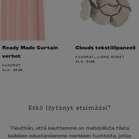
Ready Made Curtain
Clouds tekstiilipaneeli
verhot
,
KVADRAT
LIGNE ROSET
ALK.
518
€
KVADRAT
ALK.
363
€
Etkö löytänyt etsimääsi?
Tiesithän, että kauttamme on mahdollista tilata
kaikkien edustamiemme merkkien tuotteita, jotka