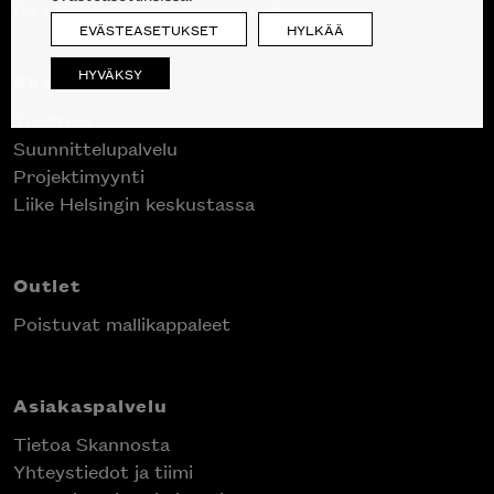
09 612 9440
|
sales@skanno.fi
EVÄSTEASETUKSET
HYLKÄÄ
HYVÄKSY
Skanno
Tuotteet
Suunnittelupalvelu
Projektimyynti
Liike Helsingin keskustassa
Outlet
Poistuvat mallikappaleet
Asiakaspalvelu
Tietoa Skannosta
Yhteystiedot ja tiimi