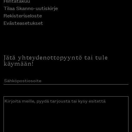
Hintatakuu
Tilaa Skanno-uutiskirje
Rekisteriseloste
Evästeasetukset
Jätä yhteydenottopyyntö tai tule
käymään!
Sähköpostiosoite
(Pakollinen)
Kirjoita
meille,
pyydä
tarjousta
tai