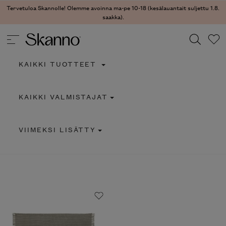
Tervetuloa Skannolle! Olemme avoinna ma-pe 10-18 (kesälauantait suljettu 1.8.
saakka).
KAIKKI TUOTTEET
Haku
KAIKKI VALMISTAJAT
Type 2 or more characters for results.
VIIMEKSI LISÄTTY