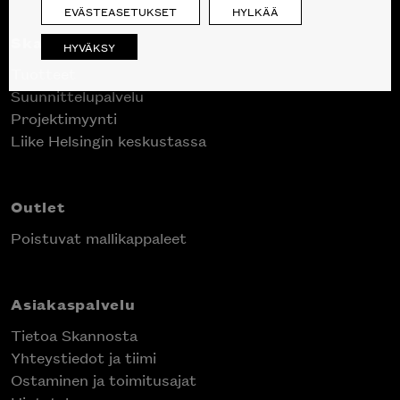
EVÄSTEASETUKSET
HYLKÄÄ
Skanno
HYVÄKSY
Tuotteet
Suunnittelupalvelu
Projektimyynti
Liike Helsingin keskustassa
Outlet
Poistuvat mallikappaleet
Asiakaspalvelu
Tietoa Skannosta
Yhteystiedot ja tiimi
Ostaminen ja toimitusajat