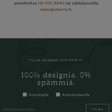
puhelimitse
09 612 9440
tai sähköpostilla
sales@skanno.fi
.
TILAA SKANNO-UUTISKIRJE
100% designia. 0%
spämmiä.
Kuluttajille
Ammattilaisille
TILAA