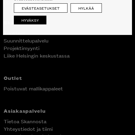
09 612 9440
|
sales@skanno.fi
EVÄSTEASETUKSET
HYLKÄÄ
HYVÄKSY
Skanno
Tuotteet
Suunnittelupalvelu
Projektimyynti
Liike Helsingin keskustassa
Outlet
Poistuvat mallikappaleet
Asiakaspalvelu
Tietoa Skannosta
Yhteystiedot ja tiimi