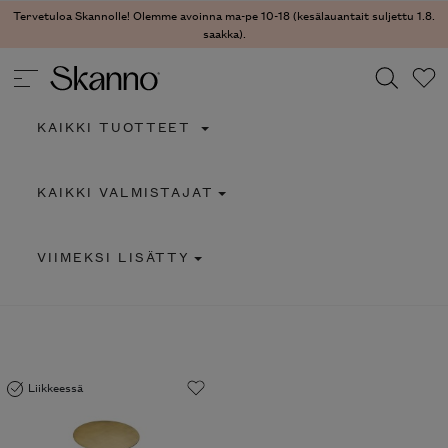
Tervetuloa Skannolle! Olemme avoinna ma-pe 10-18 (kesälauantait suljettu 1.8.
saakka).
KAIKKI TUOTTEET
Haku
KAIKKI VALMISTAJAT
Type 2 or more characters for results.
VIIMEKSI LISÄTTY
Liikkeessä