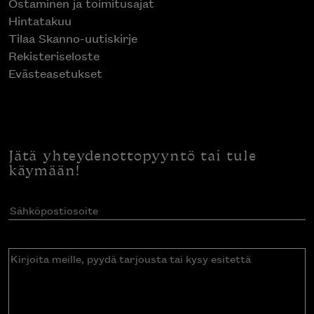
Ostaminen ja toimitusajat
Hintatakuu
Tilaa Skanno-uutiskirje
Rekisteriseloste
Evästeasetukset
Jätä yhteydenottopyyntö tai tule
käymään!
Sähköpostiosoite
(Pakollinen)
Kirjoita
meille,
pyydä
tarjousta