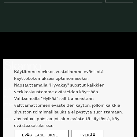
Käytämme verkkosivustollamme evästeitä
käyttökokemuksesi optimoimiseksi.
Napsauttamalla "Hyväksy" suostut kaikkien
Avoinna kuluttajille ja ammattilaisille:
verkkosivustomme evästeiden käyttöön.
Erottajankatu 2, 00120 Helsinki
Valitsemalla "Hylkää" sallit ainoastaan
ma-pe 10 — 18
välttämättömien evästeiden käytön, jolloin kaikkia
(suljettu kesälauantaisin välillä 27.6.-1.8.)
sivuston toiminnallisuuksia ei pystytä suorittamaan.
Jos haluat poistaa joitakin evästeitä käytöstä, käy
09 612 9440
|
sales@skanno.fi
evästeasetuksissa.
EVÄSTEASETUKSET
HYLKÄÄ