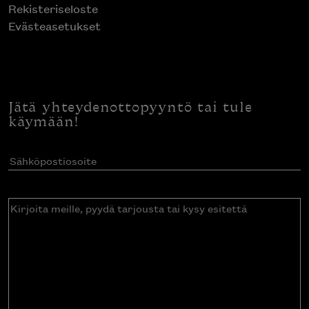
Rekisteriseloste
Evästeasetukset
Jätä yhteydenottopyyntö tai tule
käymään!
Sähköpostiosoite
(Pakollinen)
Kirjoita
meille,
pyydä
tarjousta
tai
kysy
esitettä