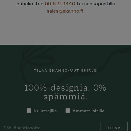
puhelimitse
09 612 9440
tai sähköpostilla
sales@skanno.fi
.
TILAA SKANNO-UUTISKIRJE
100% designia. 0%
spämmiä.
Kuluttajille
Ammattilaisille
TILAA