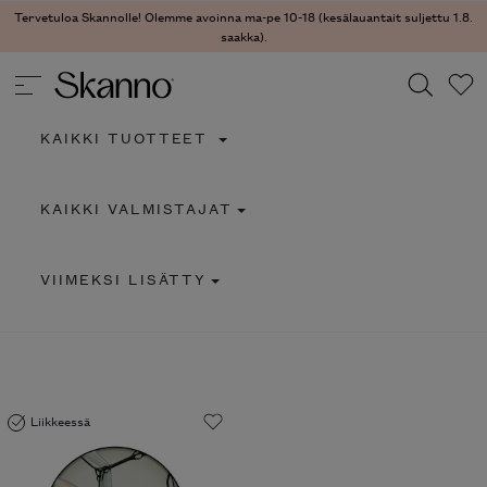
Tervetuloa Skannolle! Olemme avoinna ma-pe 10-18 (kesälauantait suljettu 1.8.
saakka).
KAIKKI TUOTTEET
Haku
KAIKKI VALMISTAJAT
Type 2 or more characters for results.
VIIMEKSI LISÄTTY
Liikkeessä