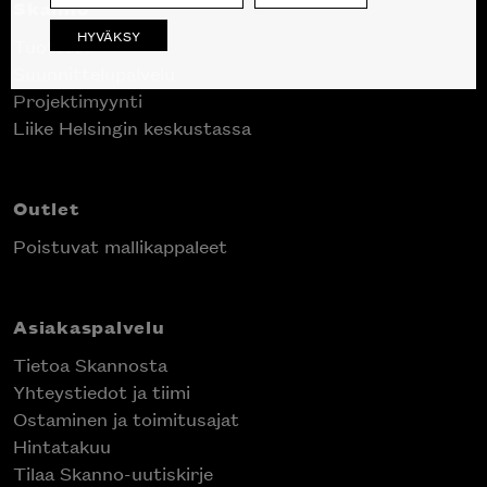
Skanno
HYVÄKSY
Tuotteet
Suunnittelupalvelu
Projektimyynti
Liike Helsingin keskustassa
Outlet
Poistuvat mallikappaleet
Asiakaspalvelu
Tietoa Skannosta
Yhteystiedot ja tiimi
Ostaminen ja toimitusajat
Hintatakuu
Tilaa Skanno-uutiskirje