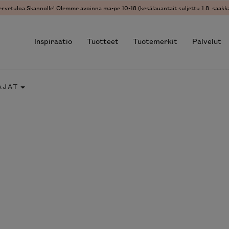
vetuloa Skannolle! Olemme avoinna ma-pe 10-18 (kesälauantait suljettu 1.8. saakka)
Inspiraatio
Tuotteet
Tuotemerkit
Palvelut
JAT
r results.