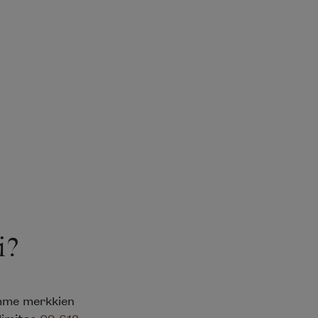
?
mme merkkien
limitse
09 612