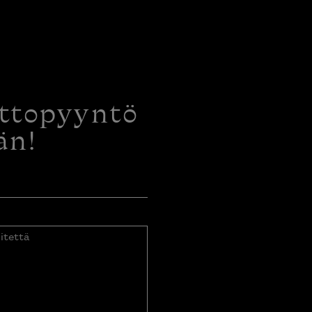
ottopyyntö
än!