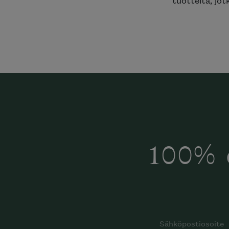
100% 
Halua
Mi
katalog