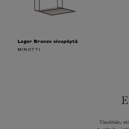
Leger Bronze sivupöytä
MINOTTI
E
Tiesithän, et
tuotteita, jotk