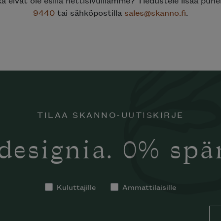
9440
tai sähköpostilla
sales@skanno.fi
.
TILAA SKANNO-UUTISKIRJE
designia. 0% sp
tko tilata
notti’n
in kotiisi?
Kuluttajille
Ammattilaisille