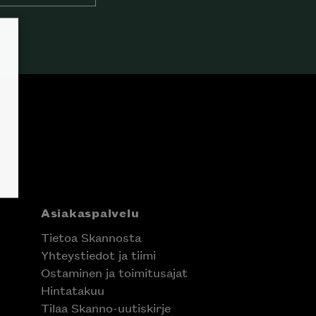
Asiakaspalvelu
Tietoa Skannosta
Yhteystiedot ja tiimi
Ostaminen ja toimitusajat
Hintatakuu
Tilaa Skanno-uutiskirje