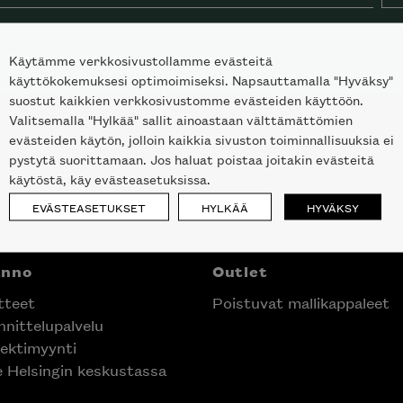
Käytämme verkkosivustollamme evästeitä
käyttökokemuksesi optimoimiseksi. Napsauttamalla "Hyväksy"
suostut kaikkien verkkosivustomme evästeiden käyttöön.
Valitsemalla "Hylkää" sallit ainoastaan välttämättömien
evästeiden käytön, jolloin kaikkia sivuston toiminnallisuuksia ei
pystytä suorittamaan. Jos haluat poistaa joitakin evästeitä
käytöstä, käy evästeasetuksissa.
EVÄSTEASETUKSET
HYLKÄÄ
HYVÄKSY
nno
Outlet
teet
Poistuvat mallikappaleet
nittelupalvelu
ektimyynti
laisen merkin laadukkaasta
e Helsingin keskustassa
alumallistosta.