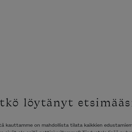
tkö löytänyt etsimääsi
tä kauttamme on mahdollista tilata kaikkien edustamie
a eivät ole esillä nettisivuillamme? Tiedustele lisää puhe