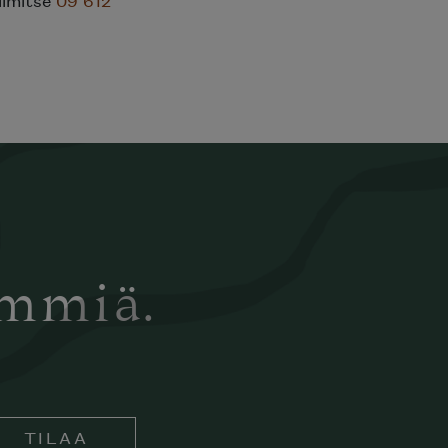
ämmiä.
TILAA