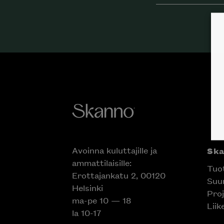
Avoinna kuluttajille ja
Ska
ammattilaisille:
Tuot
Erottajankatu 2, 00120
Suun
Helsinki
Proj
Inspiroidu italia
ma-pe 10 — 18
Liik
huonek
la 10-17