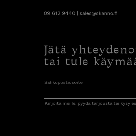
09 612 9440
|
sales@skanno.fi
Jätä yhteyden
tai tule käymä
Sähköpostiosoite
(Pakollinen)
Kirjoita
meille,
pyydä
tarjousta
tai