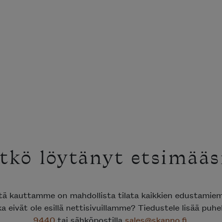
tkö löytänyt etsimääs
ttä kauttamme on mahdollista tilata kaikkien edustami
ka eivät ole esillä nettisivuillamme? Tiedustele lisää puh
9440
tai sähköpostilla
sales@skanno.fi
.