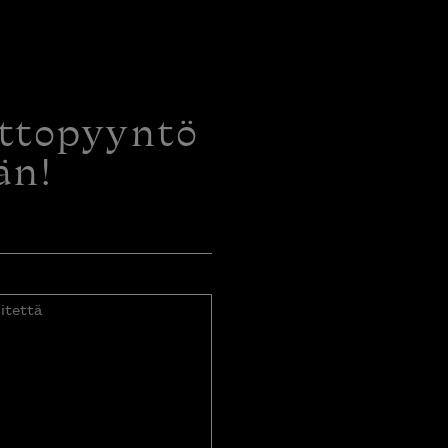
ottopyyntö
än!