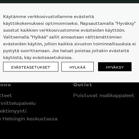
Käytämme verkkosivustollamme evästeitä
käyttökokemuksesi optimoimiseksi. Napsauttamalla "Hyväksy"
suostut kaikkien verkkosivustomme evästeiden käyttöön.
Valitsemalla "Hylkää" sallit ainoastaan välttämättömien
evästeiden käytön, jolloin kaikkia sivuston toiminnallisuuksia ei
pystytä suorittamaan. Jos haluat poistaa joitakin evästeitä
käytöstä, käy evästeasetuksissa.
EVÄSTEASETUKSET
HYLKÄÄ
HYVÄKSY
anno
Outlet
tteet
Poistuvat mallikappaleet
nittelupalvelu
ektimyynti
e Helsingin keskustassa