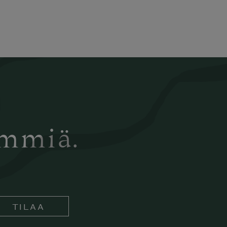
ämmiä.
TILAA