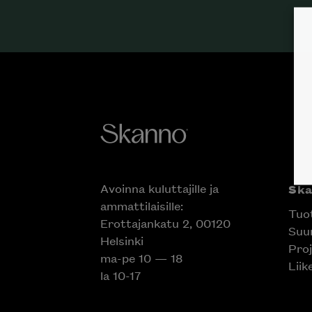
Avoinna kuluttajille ja
Sk
ammattilaisille:
Tuo
Erottajankatu 2, 00120
Suun
Helsinki
Proj
ma-pe 10 — 18
Liik
la 10-17