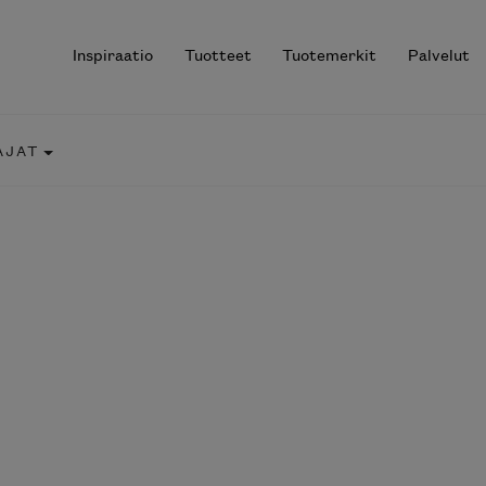
Inspiraatio
Tuotteet
Tuotemerkit
Palvelut
AJAT
r results.