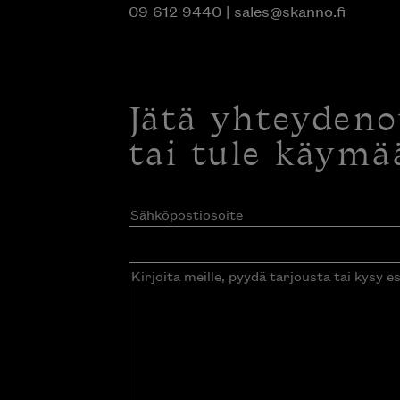
09 612 9440
|
sales@skanno.fi
Jätä yhteyden
tai tule käymä
Sähköpostiosoite
(Pakollinen)
Kirjoita
meille,
pyydä
tarjousta
tai
kysy