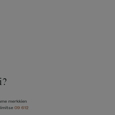
i?
emme merkkien
elimitse
09 612