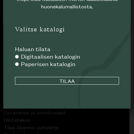
huonekalumallistosta.
HYVÄKSY
Tuotteet
Suunnittelupalvelu
Projektimyynti
Valitse katalogi
Liike Helsingin keskustassa
Haluan tilata
Outlet
Digitaalisen katalogin
Paperisen katalogin
Poistuvat mallikappaleet
Asiakaspalvelu
Tietoa Skannosta
Yhteystiedot ja tiimi
Ostaminen ja toimitusajat
Hintatakuu
Tilaa Skanno-uutiskirje