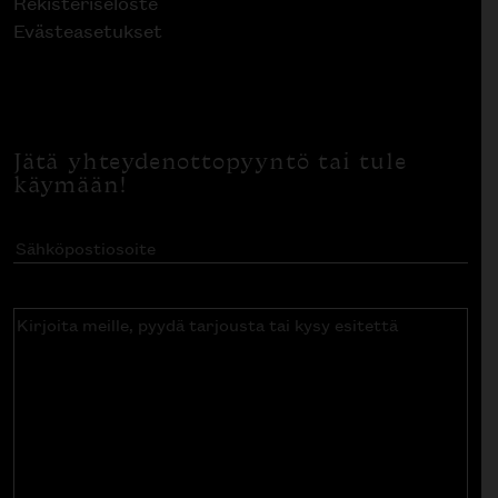
Rekisteriseloste
Evästeasetukset
Jätä yhteydenottopyyntö tai tule
käymään!
Sähköpostiosoite
(Pakollinen)
Kirjoita
meille,
pyydä
tarjousta
tai
kysy
esitettä