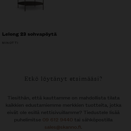
Lelong 23 sohvapöytä
MINOTTI
Etkö löytänyt etsimääsi?
Tiesithän, että kauttamme on mahdollista tilata
kaikkien edustamiemme merkkien tuotteita, jotka
eivät ole esillä nettisivuillamme? Tiedustele lisää
puhelimitse
09 612 9440
tai sähköpostilla
sales@skanno.fi
.