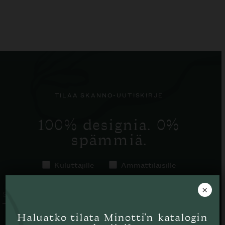
TILAA SKANNO-UUTISKIRJE
100% designia. 0%
spämmiä.
Kuluttajille
Ammattilaisille
×
TILAA
Haluatko tilata Minotti’n katalogin