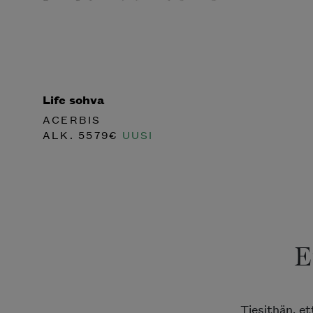
Life sohva
ACERBIS
ALK.
5579
€
UUSI
E
Tiesithän, e