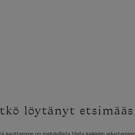
tkö löytänyt etsimääs
ttä kauttamme on mahdollista tilata kaikkien edustami