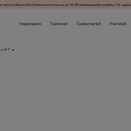
ervetuloa Skannolle! Olemme avoinna ma-pe 10-18 (kesälauantait suljettu 1.8. saakka
Inspiraatio
Tuotteet
Tuotemerkit
Palvelut
AJAT
r results.