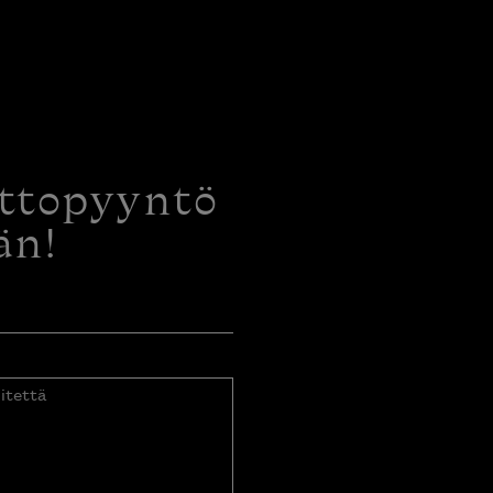
ottopyyntö
än!