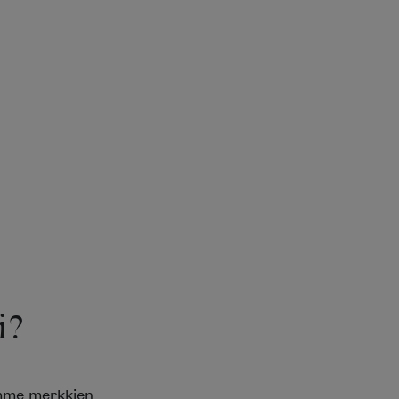
i?
emme merkkien