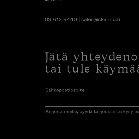
09 612 9440
|
sales@skanno.fi
Jätä yhteyden
tai tule käymä
Sähköpostiosoite
(Pakollinen)
Kirjoita
meille,
pyydä
tarjousta