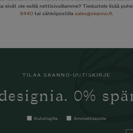
ka eivät ole esillä nettisivuillamme? Tiedustele lisää puh
9440
tai sähköpostilla
sales@skanno.fi
.
TILAA SKANNO-UUTISKIRJE
designia. 0% sp
Kuluttajille
Ammattilaisille