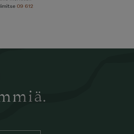
elimitse
09 612
ämmiä.