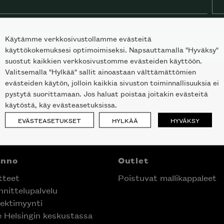
Käytämme verkkosivustollamme evästeitä
käyttökokemuksesi optimoimiseksi. Napsauttamalla "Hyväksy"
suostut kaikkien verkkosivustomme evästeiden käyttöön.
Valitsemalla "Hylkää" sallit ainoastaan välttämättömien
evästeiden käytön, jolloin kaikkia sivuston toiminnallisuuksia ei
pystytä suorittamaan. Jos haluat poistaa joitakin evästeitä
käytöstä, käy evästeasetuksissa.
EVÄSTEASETUKSET
HYLKÄÄ
HYVÄKSY
anno
Outlet
tteet
Poistuvat mallikappaleet
nittelupalvelu
ektimyynti
e Helsingin keskustassa