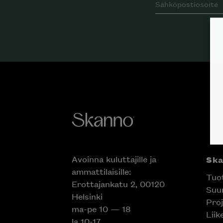
Avoinna kuluttajille ja
Sk
ammattilaisille:
Tuo
Erottajankatu 2, 00120
Suun
Helsinki
Proj
ma-pe 10 — 18
Liik
la 10-17