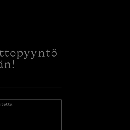
ottopyyntö
än!