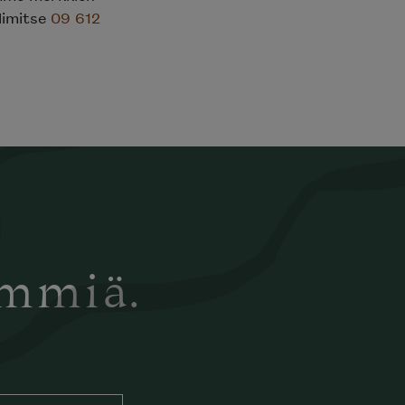
elimitse
09 612
ämmiä.