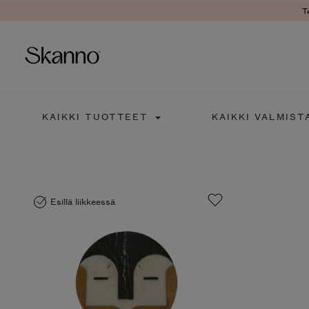
T
Haku
KAIKKI TUOTTEET
KAIKKI VALMIST
Type 2 or more characters fo
Esillä liikkeessä