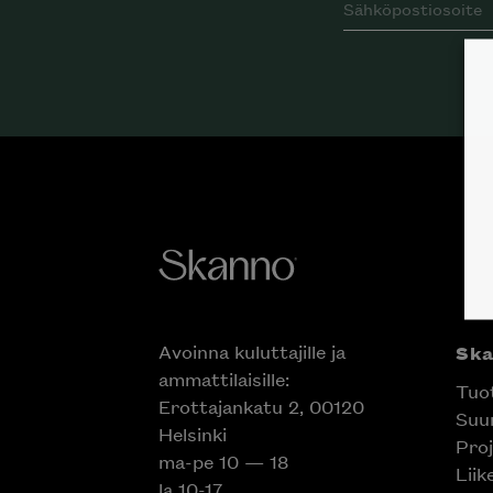
Avoinna kuluttajille ja
Sk
ammattilaisille:
Tuo
Erottajankatu 2, 00120
Suun
Helsinki
Proj
ma-pe 10 — 18
Liik
la 10-17