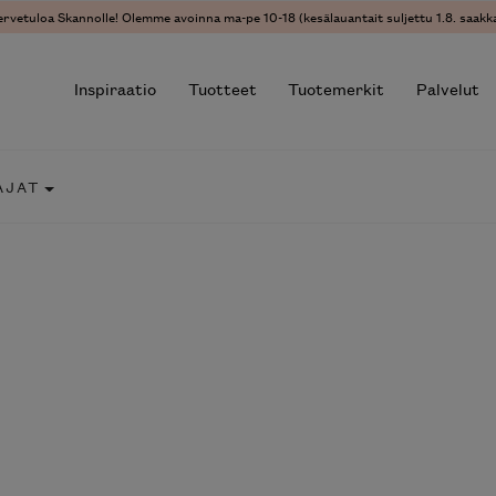
ervetuloa Skannolle! Olemme avoinna ma-pe 10-18 (kesälauantait suljettu 1.8. saakka
Inspiraatio
Tuotteet
Tuotemerkit
Palvelut
AJAT
r results.