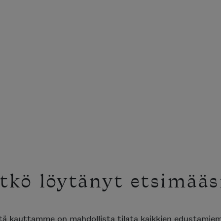
tkö löytänyt etsimääs
ttä kauttamme on mahdollista tilata kaikkien edustami