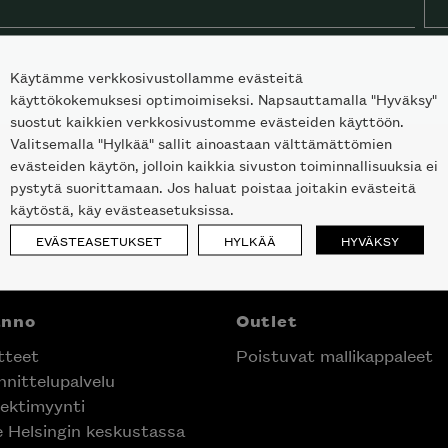
Käytämme verkkosivustollamme evästeitä
käyttökokemuksesi optimoimiseksi. Napsauttamalla "Hyväksy"
suostut kaikkien verkkosivustomme evästeiden käyttöön.
Valitsemalla "Hylkää" sallit ainoastaan välttämättömien
evästeiden käytön, jolloin kaikkia sivuston toiminnallisuuksia ei
pystytä suorittamaan. Jos haluat poistaa joitakin evästeitä
käytöstä, käy evästeasetuksissa.
EVÄSTEASETUKSET
HYLKÄÄ
HYVÄKSY
anno
Outlet
tteet
Poistuvat mallikappaleet
nittelupalvelu
ektimyynti
e Helsingin keskustassa