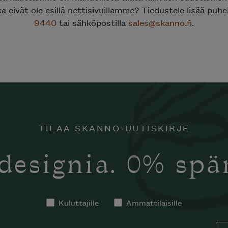
ka eivät ole esillä nettisivuillamme? Tiedustele lisää puh
9440
tai sähköpostilla
sales@skanno.fi
.
TILAA SKANNO-UUTISKIRJE
designia. 0% sp
Kuluttajille
Ammattilaisille