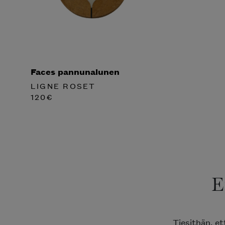
Faces pannunalunen
LIGNE ROSET
120
€
E
Tiesithän, e