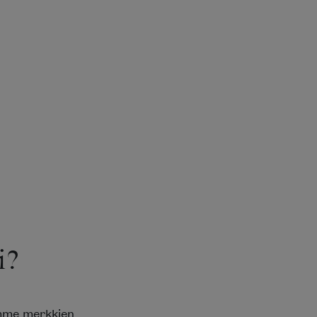
i?
emme merkkien