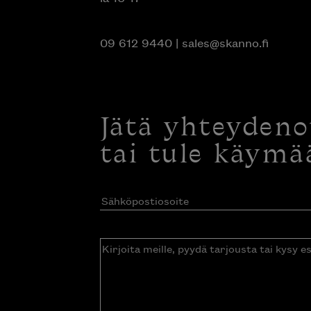
09 612 9440
|
sales@skanno.fi
Jätä yhteyden
tai tule käymä
Sähköpostiosoite
(Pakollinen)
Kirjoita
meille,
pyydä
tarjousta