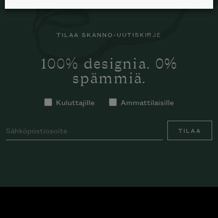
TILAA SKANNO-UUTISKIRJE
100% designia. 0%
spämmiä.
Kuluttajille
Ammattilaisille
TILAA