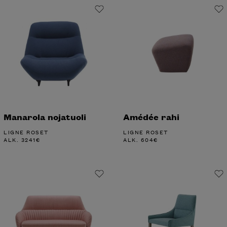
Manarola nojatuoli
Amédée rahi
LIGNE ROSET
LIGNE ROSET
ALK.
3241
€
ALK.
604
€