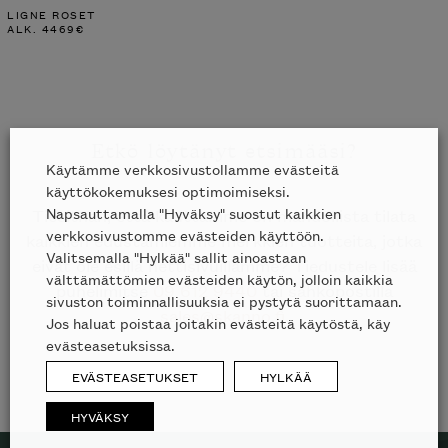
LIGNE ROSET
ALK.
4469
€
Etkö löytänyt etsimääsi?
Käytämme verkkosivustollamme evästeitä
käyttökokemuksesi optimoimiseksi.
Napsauttamalla "Hyväksy" suostut kaikkien
Tiesithän, että kauttamme on mahdollista tilata
verkkosivustomme evästeiden käyttöön.
kaikkien edustamiemme merkkien tuotteita, jotka
Valitsemalla "Hylkää" sallit ainoastaan
eivät ole esillä nettisivuillamme? Tiedustele lisää
välttämättömien evästeiden käytön, jolloin kaikkia
puhelimitse
09 612 9440
tai sähköpostilla
sivuston toiminnallisuuksia ei pystytä suorittamaan.
sales@skanno.fi
.
Jos haluat poistaa joitakin evästeitä käytöstä, käy
evästeasetuksissa.
EVÄSTEASETUKSET
HYLKÄÄ
HYVÄKSY