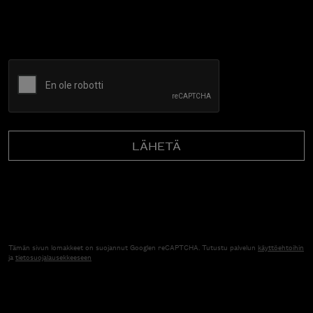
CAPTCHA
Tämän sivun lomakkeet on suojannut Googlen reCAPTCHA. Tutustu palvelun
käyttöehtoihin
ja
tietosuojalausekkeeseen