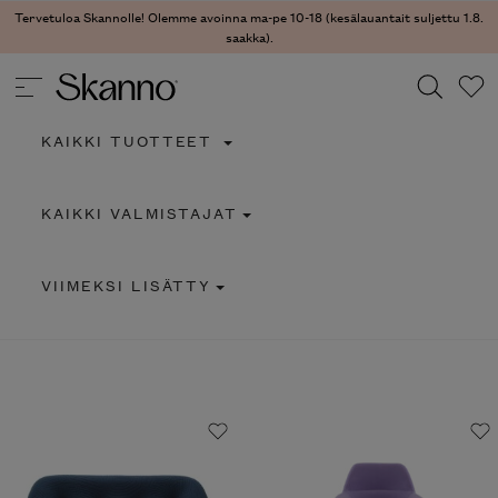
Tervetuloa Skannolle! Olemme avoinna ma-pe 10-18 (kesälauantait suljettu 1.8.
saakka).
KAIKKI TUOTTEET
Haku
KAIKKI VALMISTAJAT
Type 2 or more characters for results.
VIIMEKSI LISÄTTY