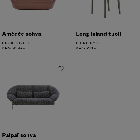
Amédée sohva
Long Island tuoli
LIGNE ROSET
LIGNE ROSET
ALK.
3432
€
ALK.
914
€
Paipaï sohva