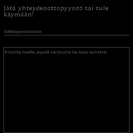
Jätä yhteydenottopyyntö tai tule
käymään!
Sähköpostiosoite
(Pakollinen)
Kirjoita
meille,
pyydä
tarjousta
tai
kysy
esitettä