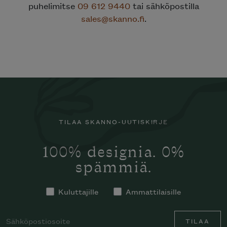
puhelimitse
09 612 9440
tai sähköpostilla
sales@skanno.fi
.
TILAA SKANNO-UUTISKIRJE
100% designia. 0%
spämmiä.
Kuluttajille
Ammattilaisille
TILAA