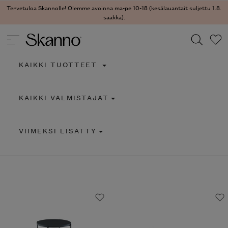
Tervetuloa Skannolle! Olemme avoinna ma-pe 10-18 (kesälauantait suljettu 1.8.
saakka).
KAIKKI TUOTTEET
Haku
KAIKKI VALMISTAJAT
Type 2 or more characters for results.
VIIMEKSI LISÄTTY