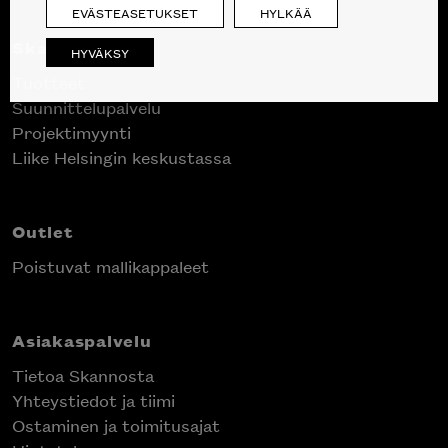
EVÄSTEASETUKSET
HYLKÄÄ
Skanno
HYVÄKSY
Tuotteet
Suunnittelupalvelu
Projektimyynti
Liike Helsingin keskustassa
Outlet
Poistuvat mallikappaleet
Asiakaspalvelu
Tietoa Skannosta
Yhteystiedot ja tiimi
Ostaminen ja toimitusajat