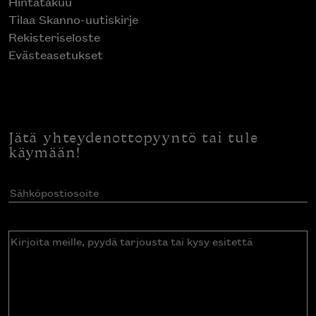
Hintatakuu
Tilaa Skanno-uutiskirje
Rekisteriseloste
Evästeasetukset
Jätä yhteydenottopyyntö tai tule
käymään!
Sähköpostiosoite
(Pakollinen)
Kirjoita
meille,
pyydä
tarjousta
tai