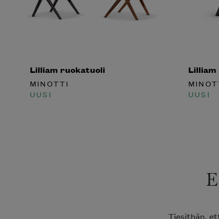
Lilliam ruokatuoli
Lilliam
MINOTTI
MINOT
UUSI
UUSI
E
Tiesithän, e