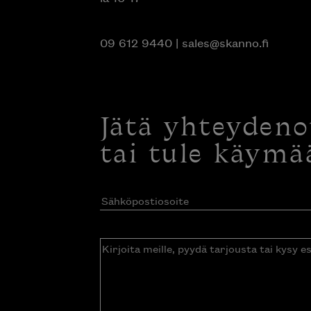
09 612 9440
|
sales@skanno.fi
Jätä yhteyden
tai tule käymä
Sähköpostiosoite
(Pakollinen)
Kirjoita
meille,
pyydä
tarjousta