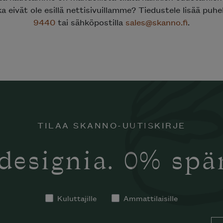
ka eivät ole esillä nettisivuillamme? Tiedustele lisää puh
9440
tai sähköpostilla
sales@skanno.fi
.
TILAA SKANNO-UUTISKIRJE
designia. 0% sp
Kuluttajille
Ammattilaisille