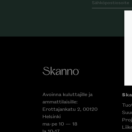
Avoinna kuluttajille ja
Sk
ammattilaisille:
Tuo
Erottajankatu 2, 00120
Suun
Helsinki
Proj
ma-pe 10 — 18
Liik
la 10-17