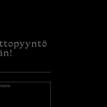
ottopyyntö
än!