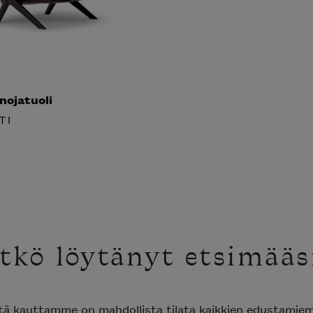
 nojatuoli
TI
tkö löytänyt etsimääs
ttä kauttamme on mahdollista tilata kaikkien edustami