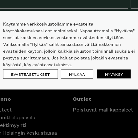
Käytämme verkkosivustollamme evästeitä
käyttökokemuksesi optimoimiseksi. Napsauttamalla "Hyväksy"
suostut kaikkien verkkosivustomme evästeiden käyttöön.
Valitsemalla "Hylkää" sallit ainoastaan välttämättömien
evästeiden käytön, jolloin kaikkia sivuston toiminnallisuuksia ei
pystytä suorittamaan. Jos haluat poistaa joitakin evästeitä
käytöstä, käy evästeasetuksissa.
EVÄSTEASETUKSET
HYLKÄÄ
HYVÄKSY
anno
Outlet
tteet
Poistuvat mallikappaleet
nittelupalvelu
ektimyynti
e Helsingin keskustassa