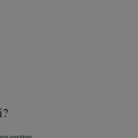
i?
emme merkkien