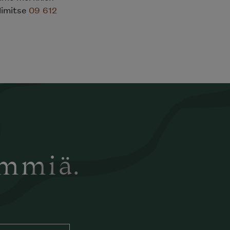
elimitse
09 612
ämmiä.