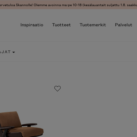
ervetuloa Skannolle! Olemme avoinna ma-pe 10-18 (kesälauantait suljettu 1.8. saakka
Inspiraatio
Tuotteet
Tuotemerkit
Palvelut
AJAT
r results.