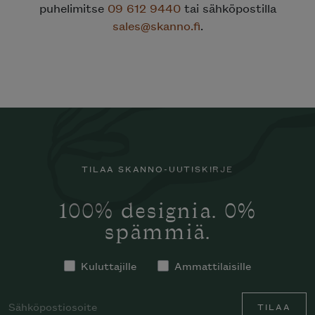
puhelimitse
09 612 9440
tai sähköpostilla
sales@skanno.fi
.
TILAA SKANNO-UUTISKIRJE
100% designia. 0%
spämmiä.
Kuluttajille
Ammattilaisille
TILAA