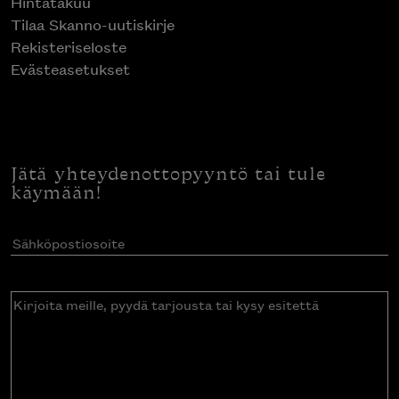
Hintatakuu
Tilaa Skanno-uutiskirje
Rekisteriseloste
Evästeasetukset
Jätä yhteydenottopyyntö tai tule
käymään!
Sähköpostiosoite
(Pakollinen)
Kirjoita
meille,
pyydä
tarjousta
tai