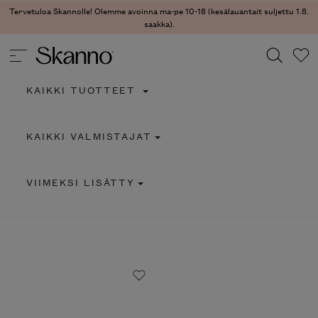
Tervetuloa Skannolle! Olemme avoinna ma-pe 10-18 (kesälauantait suljettu
1.8. saakka).
KAIKKI TUOTTEET
Haku
KAIKKI VALMISTAJAT
Type 2 or more characters for results.
VIIMEKSI LISÄTTY