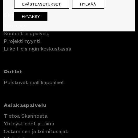
EVÄSTEASETUKSET
HYLKÄÄ
Skanno
HYVÄKSY
Tuotteet
Suunnittelupalvelu
Inspiroidu italialaisen merkin laadukkaasta
Projektimyynti
huonekalumallistosta.
Liike Helsingin keskustassa
Outlet
Poistuvat mallikappaleet
Asiakaspalvelu
Tietoa Skannosta
Yhteystiedot ja tiimi
Ostaminen ja toimitusajat