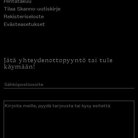
Hintatakuu
Tilaa Skanno-uutiskirje
Rekisteriseloste
Evästeasetukset
Jätä yhteydenottopyyntö tai tule
käymään!
Sähköpostiosoite
(Pakollinen)
Kirjoita
meille,
pyydä
tarjousta
tai