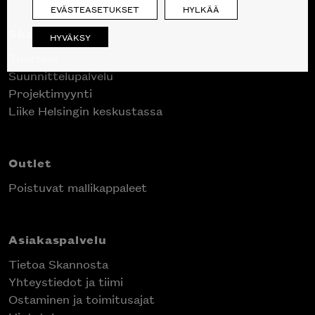
EVÄSTEASETUKSET
HYLKÄÄ
Skanno
HYVÄKSY
Tuotteet
Suunnittelupalvelu
Projektimyynti
Liike Helsingin keskustassa
Outlet
Poistuvat mallikappaleet
Asiakaspalvelu
Tietoa Skannosta
Yhteystiedot ja tiimi
Ostaminen ja toimitusajat