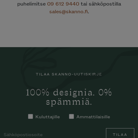
puhelimitse
09 612 9440
tai sähköpostilla
sales@skanno.fi
.
TILAA SKANNO-UUTISKIRJE
100% designia. 0%
spämmiä.
Kuluttajille
Ammattilaisille
TILAA