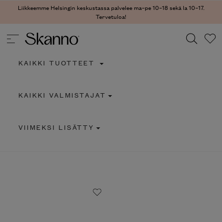
Liikkeemme Helsingin keskustassa palvelee ma–pe 10–18 sekä la 10–17.
Tervetuloa!
KAIKKI TUOTTEET
Haku
KAIKKI VALMISTAJAT
Type 2 or more characters for results.
VIIMEKSI LISÄTTY