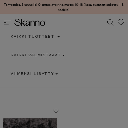
Tervetuloa Skannolle! Olemme avoinna ma-pe 10-18 (kesälauantait suljettu 1.8.
saakka).
KAIKKI TUOTTEET
Haku
KAIKKI VALMISTAJAT
Type 2 or more characters for results.
VIIMEKSI LISÄTTY