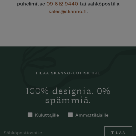
puhelimitse
09 612 9440
tai sähköpostilla
sales@skanno.fi
.
TILAA SKANNO-UUTISKIRJE
100% designia. 0%
spämmiä.
Kuluttajille
Ammattilaisille
TILAA