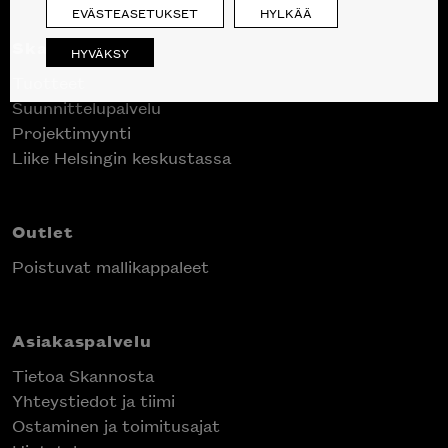
EVÄSTEASETUKSET
HYLKÄÄ
Skanno
HYVÄKSY
Tuotteet
Suunnittelupalvelu
Projektimyynti
Liike Helsingin keskustassa
Outlet
Poistuvat mallikappaleet
Asiakaspalvelu
Tietoa Skannosta
Yhteystiedot ja tiimi
Ostaminen ja toimitusajat