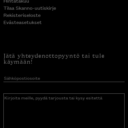
Hintatakuu
Tilaa Skanno-uutiskirje
Rekisteriseloste
Evästeasetukset
Jätä yhteydenottopyyntö tai tule
käymään!
Sähköpostiosoite
(Pakollinen)
Kirjoita
meille,
pyydä
tarjousta
tai