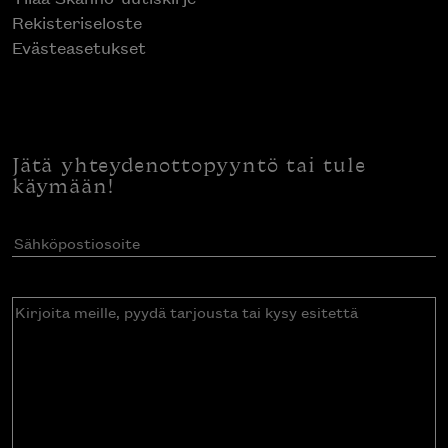
Rekisteriseloste
Evästeasetukset
Jätä yhteydenottopyyntö tai tule
käymään!
Sähköpostiosoite
(Pakollinen)
Kirjoita
meille,
pyydä
tarjousta
tai
kysy