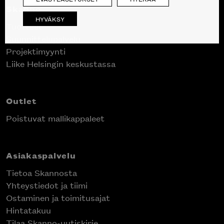
Skanno
HYVÄKSY
Tuotteet
Suunnittelupalvelu
Projektimyynti
Liike Helsingin keskustassa
Outlet
Poistuvat mallikappaleet
Asiakaspalvelu
Tietoa Skannosta
Yhteystiedot ja tiimi
Ostaminen ja toimitusajat
Hintatakuu
Tilaa Skanno-uutiskirje