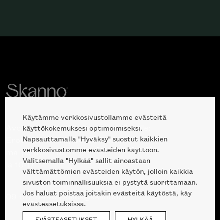
Käytämme verkkosivustollamme evästeitä
Avoinna kuluttajille ja ammattilaisille:
käyttökokemuksesi optimoimiseksi.
Napsauttamalla "Hyväksy" suostut kaikkien
Erottajankatu 2, 00120 Helsinki
verkkosivustomme evästeiden käyttöön.
ma-pe 10 — 18
Valitsemalla "Hylkää" sallit ainoastaan
la 10-17
välttämättömien evästeiden käytön, jolloin kaikkia
sivuston toiminnallisuuksia ei pystytä suorittamaan.
Jos haluat poistaa joitakin evästeitä käytöstä, käy
09 612 9440
|
sales@skanno.fi
evästeasetuksissa.
EVÄSTEASETUKSET
HYLKÄÄ