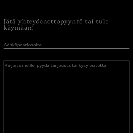
Jätä yhteydenottopyyntö tai tule
käymään!
Sähköpostiosoite
(Pakollinen)
Kirjoita
meille,
pyydä
tarjousta
tai
kysy
esitettä