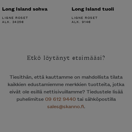
Long Island sohva
Long Island tuoli
LIGNE ROSET
LIGNE ROSET
ALK.
3425
€
ALK.
914
€
Etkö löytänyt etsimääsi?
Tiesithän, että kauttamme on mahdollista tilata
kaikkien edustamiemme merkkien tuotteita, jotka
eivät ole esillä nettisivuillamme? Tiedustele lisää
puhelimitse
09 612 9440
tai sähköpostilla
sales@skanno.fi
.