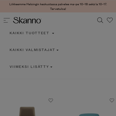
Liikkeemme Helsingin keskustassa palvelee ma–pe 10–18 sekä la 10–17.
Tervetuloa!
KAIKKI TUOTTEET
Haku
KAIKKI VALMISTAJAT
Type 2 or more characters for results.
VIIMEKSI LISÄTTY