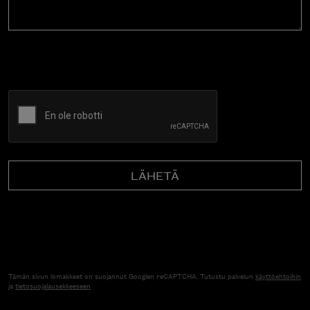
CAPTCHA
Tämän sivun lomakkeet on suojannut Googlen reCAPTCHA. Tutustu palvelun
käyttöehtoihin
ja
tietosuojalausekkeeseen