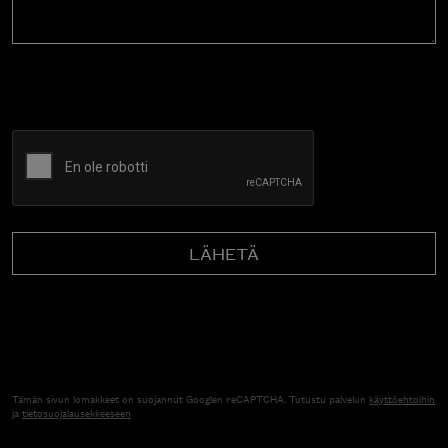
CAPTCHA
Tämän sivun lomakkeet on suojannut Googlen reCAPTCHA. Tutustu palvelun
käyttöehtoihin
ja
tietosuojalausekkeeseen