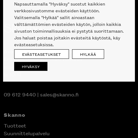
Napsauttamalla "Hyväksy" suostut kaikkien
verkkosivustomme evästeiden käyttöön.
Valitsemalla "Hylkää" sallit ainoastaan
välttämättömien evästeiden käytön, jolloin kaikkia
sivuston toiminnallisuuksia ei pystytä suorittamaan.
Jos haluat poistaa joitakin evästeitä käytöstä, käy
evästeasetuksissa.
Avoinna kuluttajille ja ammattilaisille:
EVÄSTEASETUKSET
HYLKÄÄ
Erottajankatu 2, 00120 Helsinki
ma-pe 10 — 18
HYVÄKSY
la 10-17
09 612 9440
|
sales@skanno.fi
Skanno
Tuotteet
Suunnittelupalvelu