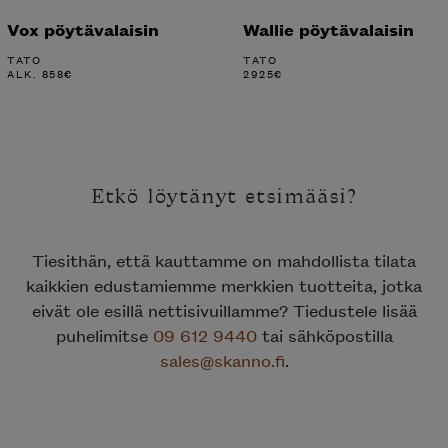
Vox pöytävalaisin
Wallie pöytävalaisin
TATO
TATO
ALK.
858
€
2925
€
Etkö löytänyt etsimääsi?
Tiesithän, että kauttamme on mahdollista tilata
kaikkien edustamiemme merkkien tuotteita, jotka
eivät ole esillä nettisivuillamme? Tiedustele lisää
puhelimitse
09 612 9440
tai sähköpostilla
sales@skanno.fi
.