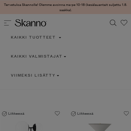
Tervetuloa Skannolle! Olemme avoinna ma-pe 10-18 (kesälauantait suljettu 1.8.
saakka).
KAIKKI TUOTTEET
Haku
KAIKKI VALMISTAJAT
Type 2 or more characters for results.
VIIMEKSI LISÄTTY
Liikkeessä
Liikkeessä