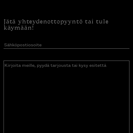
Jätä yhteydenottopyyntö tai tule
käymään!
Sähköpostiosoite
(Pakollinen)
Kirjoita
meille,
pyydä
tarjousta
tai
kysy
esitettä