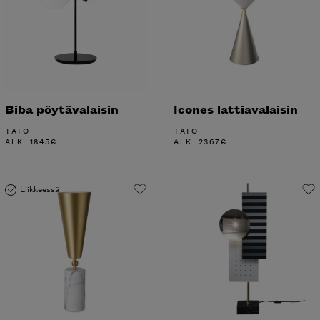
Biba pöytävalaisin
Icones lattiavalaisin
TATO
TATO
ALK.
1845
€
ALK.
2367
€
Liikkeessä