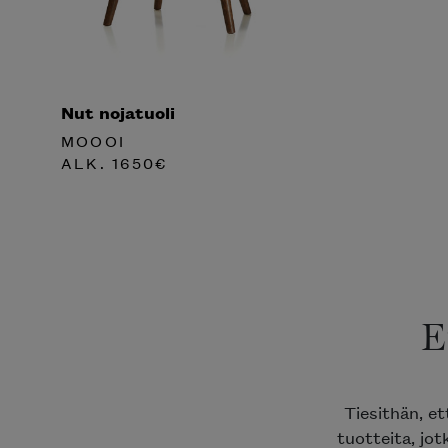
Nut nojatuoli
MOOOI
ALK.
1650
€
E
Tiesithän, e
tuotteita, jot