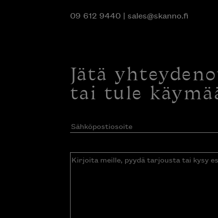
09 612 9440
|
sales@skanno.fi
Jätä yhteyden
tai tule käymä
Sähköpostiosoite
(Pakollinen)
Kirjoita
meille,
pyydä
tarjousta
tai
kysy