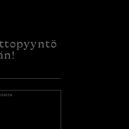
ottopyyntö
än!