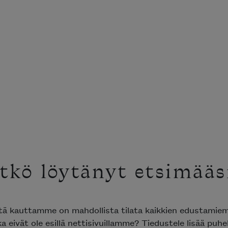
tkö löytänyt etsimääs
ttä kauttamme on mahdollista tilata kaikkien edustami
ka eivät ole esillä nettisivuillamme? Tiedustele lisää puh