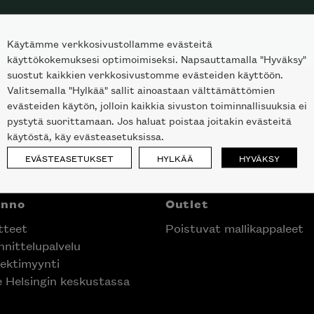
Käytämme verkkosivustollamme evästeitä
käyttökokemuksesi optimoimiseksi. Napsauttamalla "Hyväksy"
suostut kaikkien verkkosivustomme evästeiden käyttöön.
Valitsemalla "Hylkää" sallit ainoastaan välttämättömien
evästeiden käytön, jolloin kaikkia sivuston toiminnallisuuksia ei
pystytä suorittamaan. Jos haluat poistaa joitakin evästeitä
käytöstä, käy evästeasetuksissa.
EVÄSTEASETUKSET
HYLKÄÄ
HYVÄKSY
anno
Outlet
tteet
Poistuvat mallikappaleet
nittelupalvelu
ektimyynti
e Helsingin keskustassa