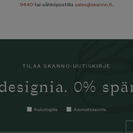
9440
tai sähköpostilla
sales@skanno.fi
.
TILAA SKANNO-UUTISKIRJE
designia. 0% sp
Kuluttajille
Ammattilaisille