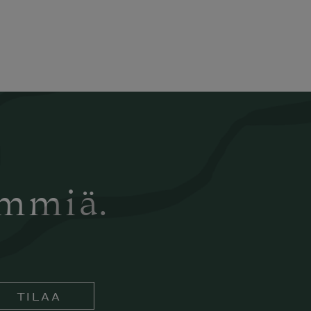
ämmiä.
TILAA