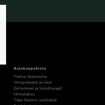
Asiakaspalvelu
Tietoa Skannosta
Yhteystiedot ja tiimi
Ostaminen ja toimitusajat
Hintatakuu
Tilaa Skanno-uutiskirje