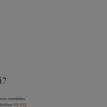
i?
emme merkkien
elimitse
09 612