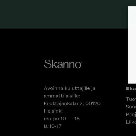
Avoinna kuluttajille ja
Sk
ammattilaisille:
Tuo
Erottajankatu 2, 00120
Suun
Helsinki
Proj
ma-pe 10 — 18
Liik
la 10-17