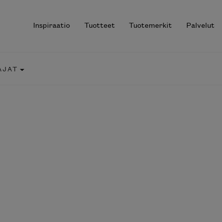
Inspiraatio
Tuotteet
Tuotemerkit
Palvelut
AJAT
r results.