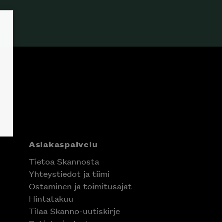
Asiakaspalvelu
Tietoa Skannosta
Yhteystiedot ja tiimi
Ostaminen ja toimitusajat
Hintatakuu
Tilaa Skanno-uutiskirje