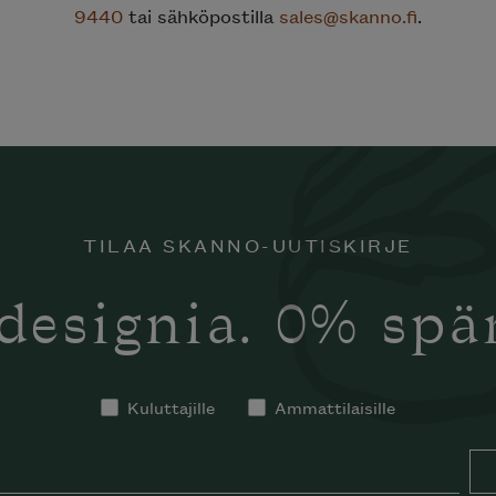
9440
tai sähköpostilla
sales@skanno.fi
.
TILAA SKANNO-UUTISKIRJE
designia. 0% sp
Kuluttajille
Ammattilaisille