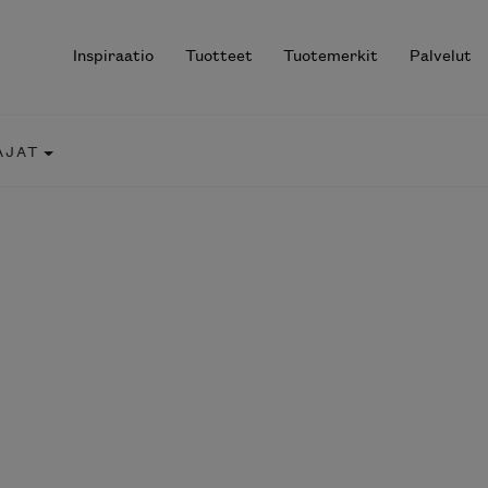
Inspiraatio
Tuotteet
Tuotemerkit
Palvelut
AJAT
r results.