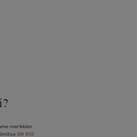
i?
emme merkkien
elimitse
09 612