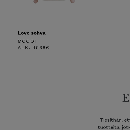
Love sohva
MOOOI
ALK.
4538
€
E
Tiesithän, e
tuotteita, jot