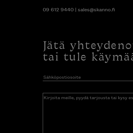
09 612 9440
|
sales@skanno.fi
Jätä yhteyden
tai tule käymä
Sähköpostiosoite
(Pakollinen)
Kirjoita
meille,
pyydä
tarjousta
tai
kysy