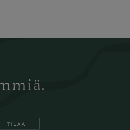
ämmiä.
TILAA