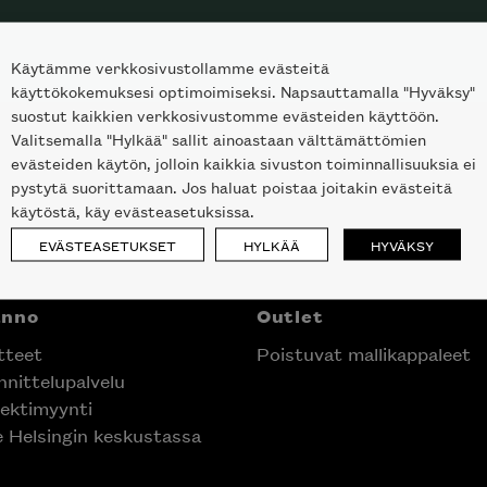
Käytämme verkkosivustollamme evästeitä
käyttökokemuksesi optimoimiseksi. Napsauttamalla "Hyväksy"
suostut kaikkien verkkosivustomme evästeiden käyttöön.
Valitsemalla "Hylkää" sallit ainoastaan välttämättömien
evästeiden käytön, jolloin kaikkia sivuston toiminnallisuuksia ei
pystytä suorittamaan. Jos haluat poistaa joitakin evästeitä
käytöstä, käy evästeasetuksissa.
EVÄSTEASETUKSET
HYLKÄÄ
HYVÄKSY
anno
Outlet
tteet
Poistuvat mallikappaleet
nittelupalvelu
ektimyynti
e Helsingin keskustassa