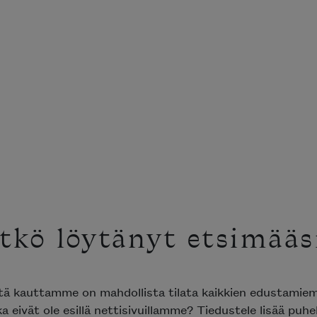
tkö löytänyt etsimääs
ttä kauttamme on mahdollista tilata kaikkien edustami
ka eivät ole esillä nettisivuillamme? Tiedustele lisää puh