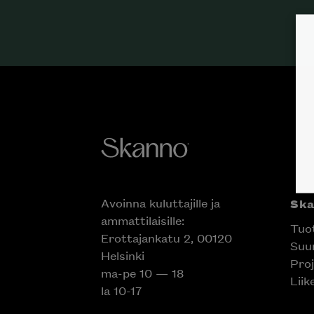
Avoinna kuluttajille ja
Sk
ammattilaisille:
Tuo
Erottajankatu 2, 00120
Suun
Helsinki
Proj
ma-pe 10 — 18
Liik
la 10-17