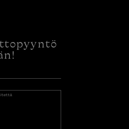
ottopyyntö
än!