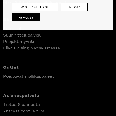
09 612 9440
|
sales@skanno.fi
EVÄSTEASETUKSET
HYLKÄÄ
HYVÄKSY
Skanno
Tuotteet
Suunnittelupalvelu
Projektimyynti
Liike Helsingin keskustassa
Outlet
Poistuvat mallikappaleet
Asiakaspalvelu
Tietoa Skannosta
Yhteystiedot ja tiimi