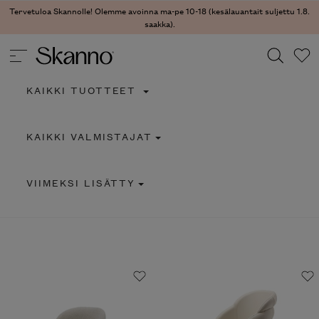
Tervetuloa Skannolle! Olemme avoinna ma-pe 10-18 (kesälauantait suljettu 1.8.
saakka).
KAIKKI TUOTTEET
Haku
KAIKKI VALMISTAJAT
Type 2 or more characters for results.
VIIMEKSI LISÄTTY