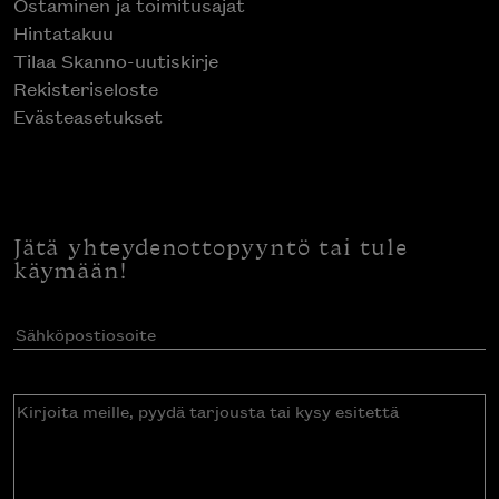
Ostaminen ja toimitusajat
Hintatakuu
Tilaa Skanno-uutiskirje
Rekisteriseloste
Evästeasetukset
Jätä yhteydenottopyyntö tai tule
käymään!
Sähköpostiosoite
(Pakollinen)
Kirjoita
meille,
pyydä
tarjousta