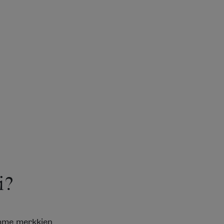
i?
emme merkkien