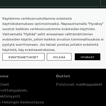
Käytämme verkkosivustollamme evästeitä
käyttökokemuksesi optimoimiseksi. Napsauttamalla "Hyväksy"
suostut kaikkien verkkosivustomme evästeiden käyttöön.
Valitsemalla "Hylkää" sallit ainoastaan välttämättömien
evästeiden käytön, jolloin kaikkia sivuston toiminnallisuuksia ei
pystytä suorittamaan. Jos haluat poistaa joitakin evästeitä
käytöstä, käy evästeasetuksissa.
EVÄSTEASETUKSET
HYLKÄÄ
HYVÄKSY
anno
Outlet
tteet
Poistuvat mallikappaleet
nittelupalvelu
ektimyynti
e Helsingin keskustassa