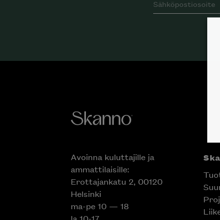
Avoinna kuluttajille ja
Sk
ammattilaisille:
Tuo
Erottajankatu 2, 00120
Suun
Helsinki
Proj
ma-pe 10 — 18
Liik
la 10-17