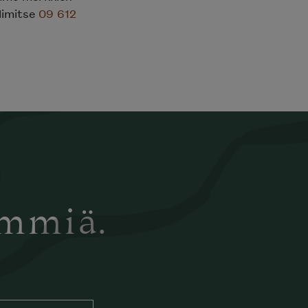
elimitse
09 612
ämmiä.