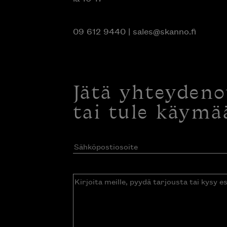
09 612 9440
|
sales@skanno.fi
Jätä yhteyden
tai tule käymä
Sähköpostiosoite
(Pakollinen)
Kirjoita
meille,
pyydä
tarjousta