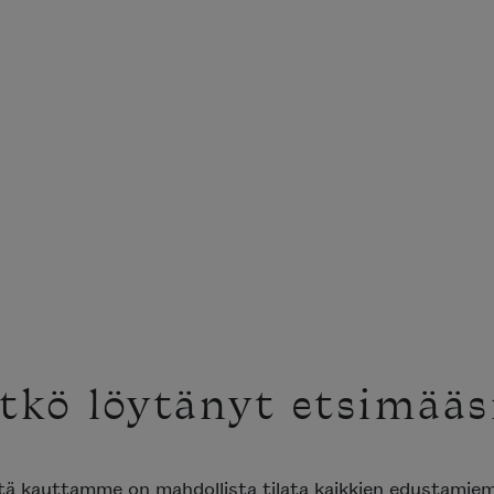
tkö löytänyt etsimääs
ttä kauttamme on mahdollista tilata kaikkien edustami