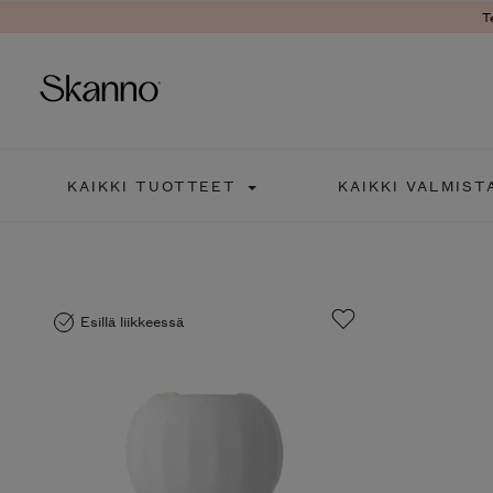
T
Haku
KAIKKI TUOTTEET
KAIKKI VALMIST
Type 2 or more characters fo
Esillä liikkeessä