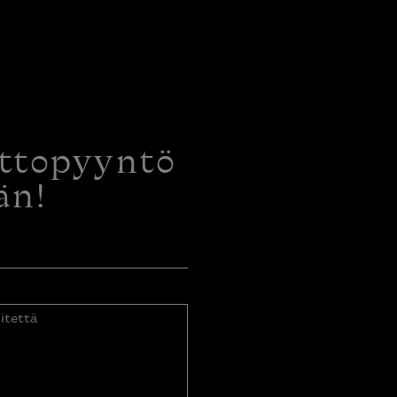
ottopyyntö
än!