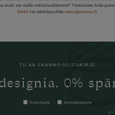
ka eivät ole esillä nettisivuillamme? Tiedustele lisää puh
9440
tai sähköpostilla
sales@skanno.fi
.
TILAA SKANNO-UUTISKIRJE
designia. 0% sp
Kuluttajille
Ammattilaisille