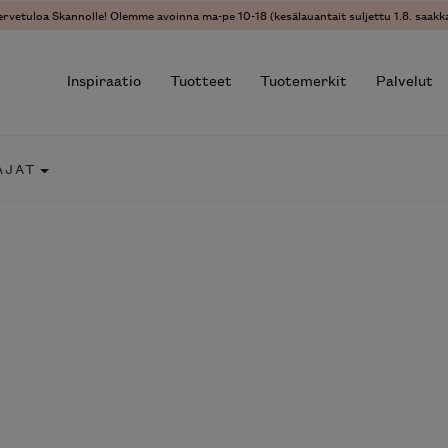
ervetuloa Skannolle! Olemme avoinna ma-pe 10-18 (kesälauantait suljettu 1.8. saakka
Inspiraatio
Tuotteet
Tuotemerkit
Palvelut
AJAT
r results.