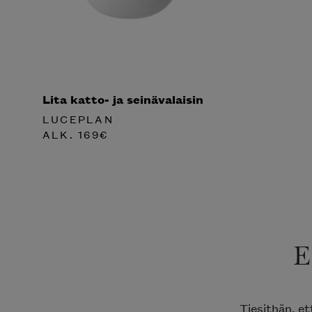
Lita katto- ja seinävalaisin
LUCEPLAN
ALK.
169
€
E
Tiesithän, e