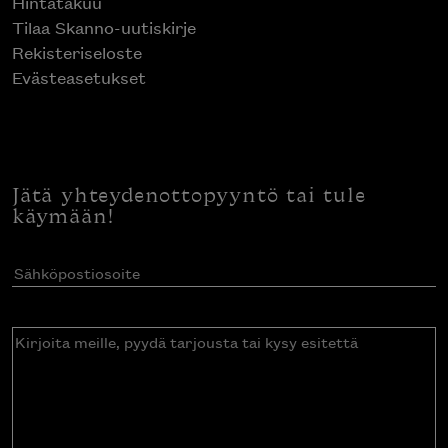
Hintatakuu
Tilaa Skanno-uutiskirje
Rekisteriseloste
Evästeasetukset
Jätä yhteydenottopyyntö tai tule
käymään!
Sähköpostiosoite
(Pakollinen)
Kirjoita
meille,
pyydä
tarjousta
tai