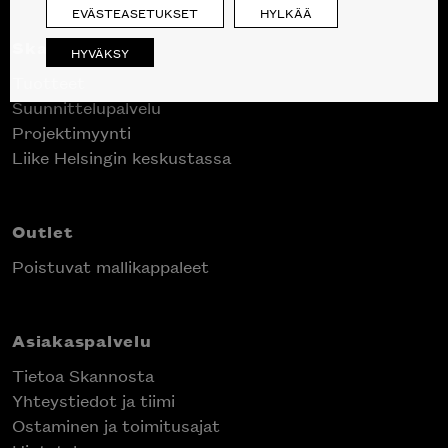
EVÄSTEASETUKSET
HYLKÄÄ
Skanno
HYVÄKSY
Tuotteet
Suunnittelupalvelu
Projektimyynti
Liike Helsingin keskustassa
Outlet
Poistuvat mallikappaleet
Asiakaspalvelu
Tietoa Skannosta
Yhteystiedot ja tiimi
Ostaminen ja toimitusajat