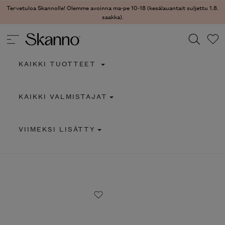
Tervetuloa Skannolle! Olemme avoinna ma-pe 10-18 (kesälauantait suljettu 1.8.
saakka).
KAIKKI TUOTTEET
Haku
KAIKKI VALMISTAJAT
Type 2 or more characters for results.
VIIMEKSI LISÄTTY