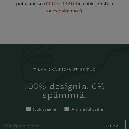
puhelimitse
09 612 9440
tai sähköpostilla
sales@skanno.fi
.
TILAA SKANNO-UUTISKIRJE
100% designia. 0%
spämmiä.
Kuluttajille
Ammattilaisille
TILAA