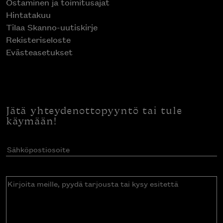
Ostaminen ja toimitusajat
Hintatakuu
Tilaa Skanno-uutiskirje
Rekisteriseloste
Evästeasetukset
Jätä yhteydenottopyyntö tai tule
käymään!
Sähköpostiosoite
(Pakollinen)
Kirjoita
meille,
pyydä
tarjousta