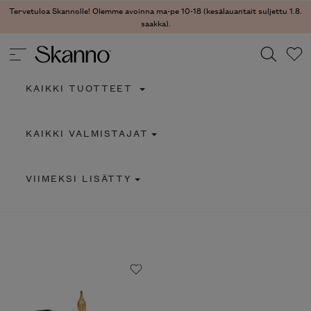
Tervetuloa Skannolle! Olemme avoinna ma-pe 10-18 (kesälauantait suljettu 1.8.
saakka).
KAIKKI TUOTTEET
Haku
KAIKKI VALMISTAJAT
Type 2 or more characters for results.
VIIMEKSI LISÄTTY