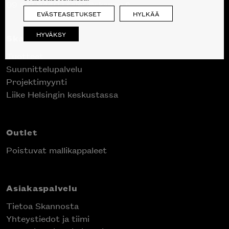
09 612 9440
|
sales@skanno.fi
EVÄSTEASETUKSET
HYLKÄÄ
HYVÄKSY
Skanno
Tuotteet
Suunnittelupalvelu
Projektimyynti
Liike Helsingin keskustassa
Outlet
Poistuvat mallikappaleet
Asiakaspalvelu
Tietoa Skannosta
Yhteystiedot ja tiimi