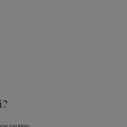
i?
emme merkkien