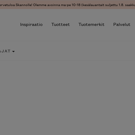
ervetuloa Skannolle! Olemme avoinna ma-pe 10-18 (kesälauantait suljettu 1.8. saakka
Inspiraatio
Tuotteet
Tuotemerkit
Palvelut
AJAT
r results.