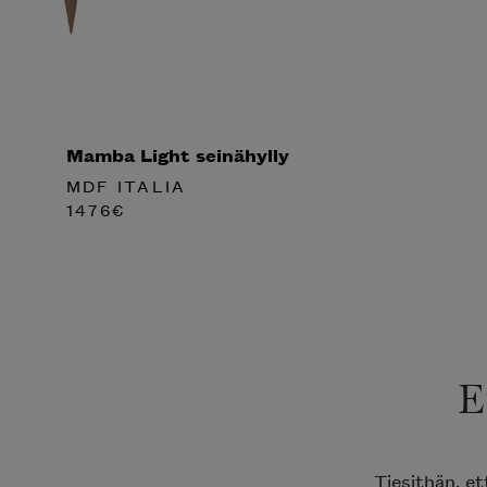
Mamba Light seinähylly
MDF ITALIA
1476
€
E
Tiesithän, e