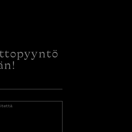
ottopyyntö
än!