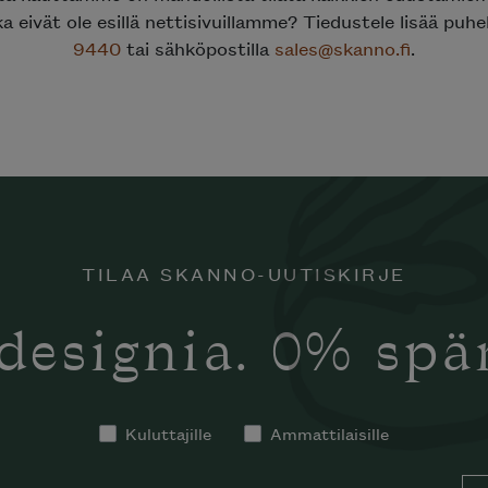
ka eivät ole esillä nettisivuillamme? Tiedustele lisää puh
9440
tai sähköpostilla
sales@skanno.fi
.
TILAA SKANNO-UUTISKIRJE
designia. 0% sp
Kuluttajille
Ammattilaisille