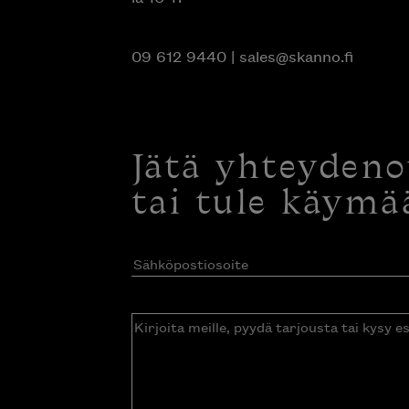
09 612 9440
|
sales@skanno.fi
Jätä yhteyden
tai tule käymä
Sähköpostiosoite
(Pakollinen)
Kirjoita
meille,
pyydä
tarjousta