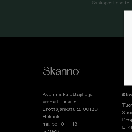
Avoinna kuluttajille ja
Sk
ammattilaisille:
Tuo
Erottajankatu 2, 00120
Suun
Helsinki
Proj
ma-pe 10 — 18
Liik
la 10-17