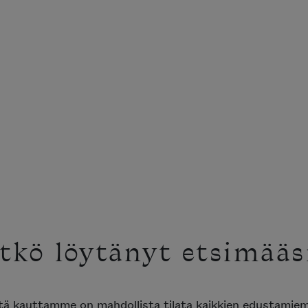
tkö löytänyt etsimääs
ttä kauttamme on mahdollista tilata kaikkien edustami