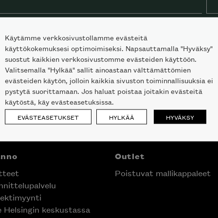
Käytämme verkkosivustollamme evästeitä
käyttökokemuksesi optimoimiseksi. Napsauttamalla "Hyväksy"
suostut kaikkien verkkosivustomme evästeiden käyttöön.
Valitsemalla "Hylkää" sallit ainoastaan välttämättömien
evästeiden käytön, jolloin kaikkia sivuston toiminnallisuuksia ei
pystytä suorittamaan. Jos haluat poistaa joitakin evästeitä
käytöstä, käy evästeasetuksissa.
EVÄSTEASETUKSET
HYLKÄÄ
HYVÄKSY
anno
Outlet
tteet
Poistuvat mallikappaleet
nittelupalvelu
ektimyynti
e Helsingin keskustassa