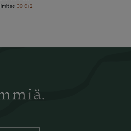
elimitse
09 612
ämmiä.