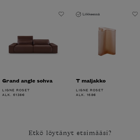
Liikkeessä
Grand angle sohva
T maljakko
LIGNE ROSET
LIGNE ROSET
ALK.
6138
€
ALK.
168
€
Etkö löytänyt etsimääsi?