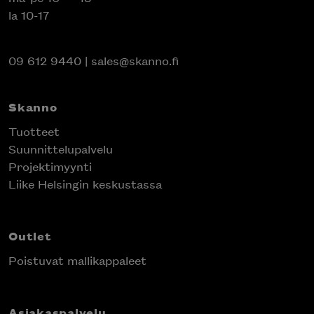
la 10-17
09 612 9440
|
sales@skanno.fi
Skanno
Tuotteet
Suunnittelupalvelu
Projektimyynti
Liike Helsingin keskustassa
Outlet
Poistuvat mallikappaleet
Asiakaspalvelu