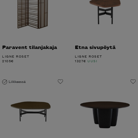
Paravent tilanjakaja
Etna sivupöytä
LIGNE ROSET
LIGNE ROSET
2105
€
1327
€
UUSI
Liikkeessä