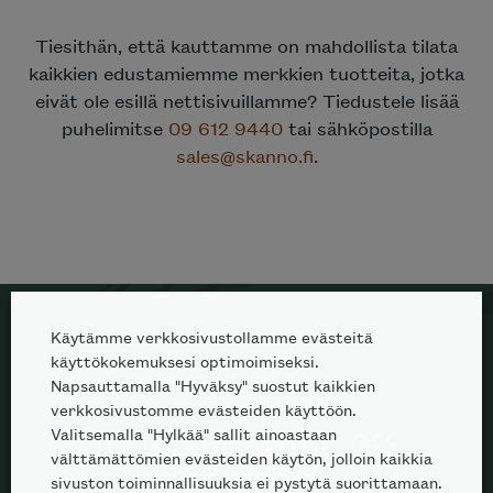
Tiesithän, että kauttamme on mahdollista tilata
kaikkien edustamiemme merkkien tuotteita, jotka
eivät ole esillä nettisivuillamme? Tiedustele lisää
puhelimitse
09 612 9440
tai sähköpostilla
sales@skanno.fi
.
Käytämme verkkosivustollamme evästeitä
käyttökokemuksesi optimoimiseksi.
TILAA SKANNO-UUTISKIRJE
Napsauttamalla "Hyväksy" suostut kaikkien
verkkosivustomme evästeiden käyttöön.
Valitsemalla "Hylkää" sallit ainoastaan
100% designia. 0%
välttämättömien evästeiden käytön, jolloin kaikkia
spämmiä.
sivuston toiminnallisuuksia ei pystytä suorittamaan.