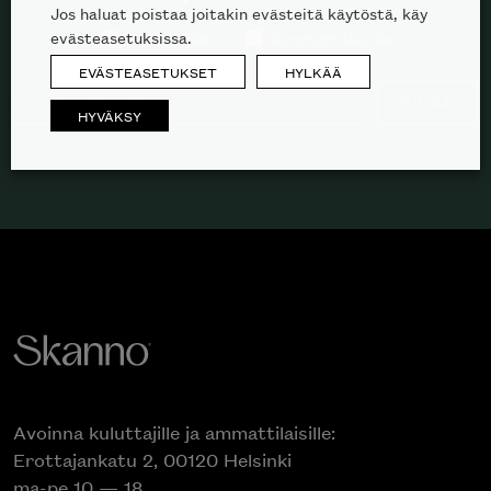
Jos haluat poistaa joitakin evästeitä käytöstä, käy
evästeasetuksissa.
Kuluttajille
Ammattilaisille
EVÄSTEASETUKSET
HYLKÄÄ
TILAA
HYVÄKSY
Avoinna kuluttajille ja ammattilaisille:
Erottajankatu 2, 00120 Helsinki
ma-pe 10 — 18