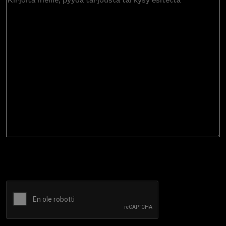
meille,
pyydä
tarjousta
tai
kysy
esitettä
CAPTCHA