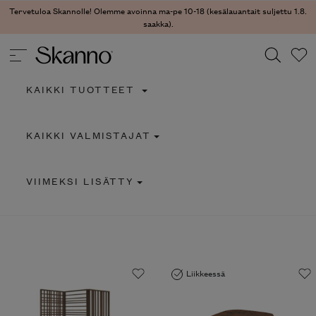
Tervetuloa Skannolle! Olemme avoinna ma-pe 10-18 (kesälauantait suljettu 1.8.
saakka).
KAIKKI TUOTTEET
Haku
KAIKKI VALMISTAJAT
Type 2 or more characters for results.
VIIMEKSI LISÄTTY
Liikkeessä