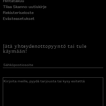
Hintatakuu
Tilaa Skanno-uutiskirje
Rekisteriseloste
Evästeasetukset
Jätä yhteydenottopyyntö tai tule
käymään!
Sähköpostiosoite
(Pakollinen)
Kirjoita
meille,
pyydä
tarjousta
tai