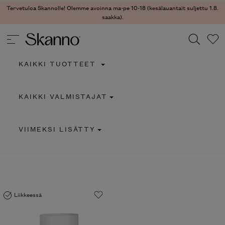
Tervetuloa Skannolle! Olemme avoinna ma-pe 10-18 (kesälauantait suljettu 1.8.
saakka).
KAIKKI TUOTTEET
Haku
KAIKKI VALMISTAJAT
Type 2 or more characters for results.
VIIMEKSI LISÄTTY
Liikkeessä