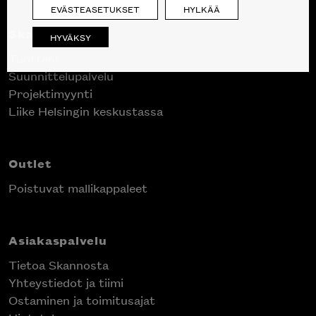
EVÄSTEASETUKSET
HYLKÄÄ
Skanno
HYVÄKSY
Tuotteet
Suunnittelupalvelu
Projektimyynti
Liike Helsingin keskustassa
Outlet
Poistuvat mallikappaleet
Asiakaspalvelu
Tietoa Skannosta
Yhteystiedot ja tiimi
Ostaminen ja toimitusajat