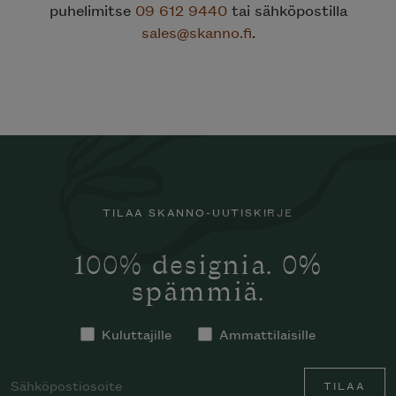
puhelimitse
09 612 9440
tai sähköpostilla
sales@skanno.fi
.
TILAA SKANNO-UUTISKIRJE
100% designia. 0%
spämmiä.
Kuluttajille
Ammattilaisille
TILAA