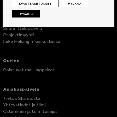
EVÄSTEASETUKSET
HYLKÄÄ
Skanno
HYVÄKSY
Tuotteet
Suunnittelupalvelu
Projektimyynti
Liike Helsingin keskustassa
Outlet
Poistuvat mallikappaleet
Asiakaspalvelu
Tietoa Skannosta
Yhteystiedot ja tiimi
Ostaminen ja toimitusajat