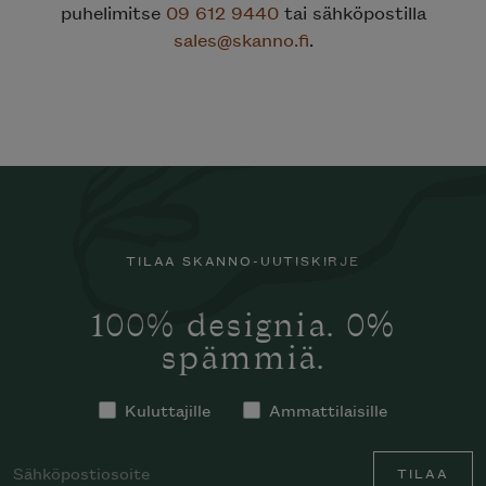
puhelimitse
09 612 9440
tai sähköpostilla
sales@skanno.fi
.
TILAA SKANNO-UUTISKIRJE
100% designia. 0%
spämmiä.
Kuluttajille
Ammattilaisille
TILAA