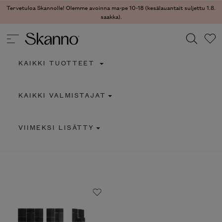
Tervetuloa Skannolle! Olemme avoinna ma-pe 10-18 (kesälauantait suljettu 1.8.
saakka).
KAIKKI TUOTTEET
Haku
KAIKKI VALMISTAJAT
Type 2 or more characters for results.
VIIMEKSI LISÄTTY