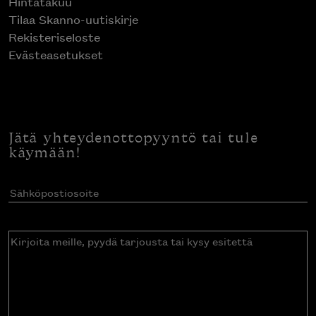
Hintatakuu
Tilaa Skanno-uutiskirje
Rekisteriseloste
Evästeasetukset
Jätä yhteydenottopyyntö tai tule
käymään!
Sähköpostiosoite
(Pakollinen)
Kirjoita
meille,
pyydä
tarjousta
tai