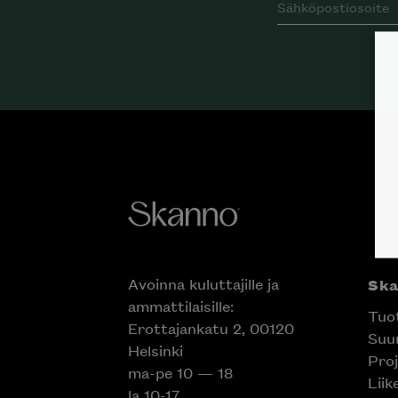
Avoinna kuluttajille ja
Sk
ammattilaisille:
Tuo
Erottajankatu 2, 00120
Suun
Helsinki
Proj
ma-pe 10 — 18
Liik
la 10-17