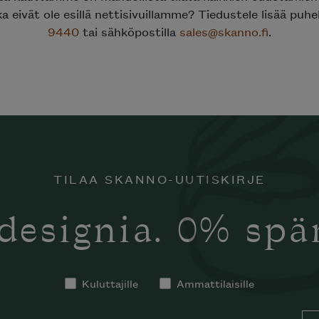
ka eivät ole esillä nettisivuillamme? Tiedustele lisää puh
9440
tai sähköpostilla
sales@skanno.fi
.
TILAA SKANNO-UUTISKIRJE
designia. 0% sp
Kuluttajille
Ammattilaisille