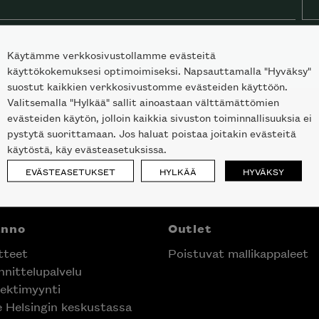
Käytämme verkkosivustollamme evästeitä
käyttökokemuksesi optimoimiseksi. Napsauttamalla "Hyväksy"
suostut kaikkien verkkosivustomme evästeiden käyttöön.
Valitsemalla "Hylkää" sallit ainoastaan välttämättömien
evästeiden käytön, jolloin kaikkia sivuston toiminnallisuuksia ei
pystytä suorittamaan. Jos haluat poistaa joitakin evästeitä
käytöstä, käy evästeasetuksissa.
EVÄSTEASETUKSET
HYLKÄÄ
HYVÄKSY
anno
Outlet
tteet
Poistuvat mallikappaleet
nittelupalvelu
ektimyynti
e Helsingin keskustassa