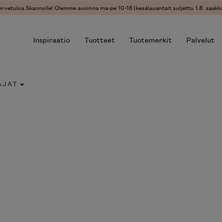
ervetuloa Skannolle! Olemme avoinna ma-pe 10-18 (kesälauantait suljettu 1.8. saakka
Inspiraatio
Tuotteet
Tuotemerkit
Palvelut
AJAT
r results.