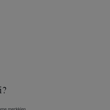
i?
emme merkkien