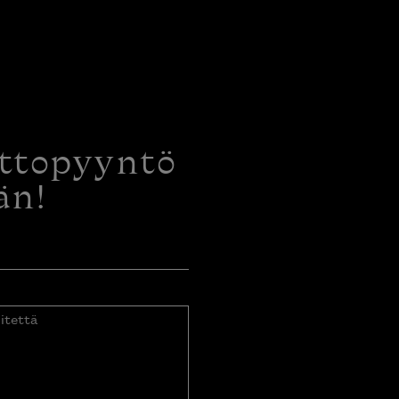
ottopyyntö
än!