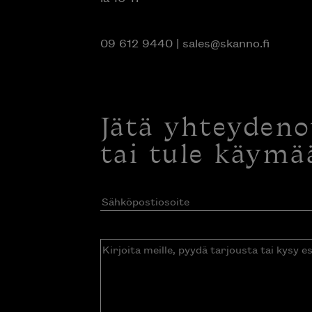
09 612 9440
|
sales@skanno.fi
Jätä yhteyden
tai tule käymä
Sähköpostiosoite
(Pakollinen)
Kirjoita
meille,
pyydä
tarjousta