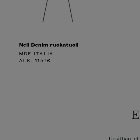
Neil Denim ruokatuoli
MDF ITALIA
ALK.
1157
€
E
Tiesithän, e