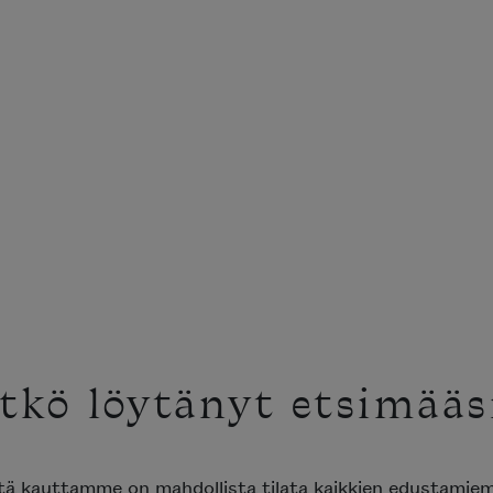
tkö löytänyt etsimääs
ttä kauttamme on mahdollista tilata kaikkien edustami