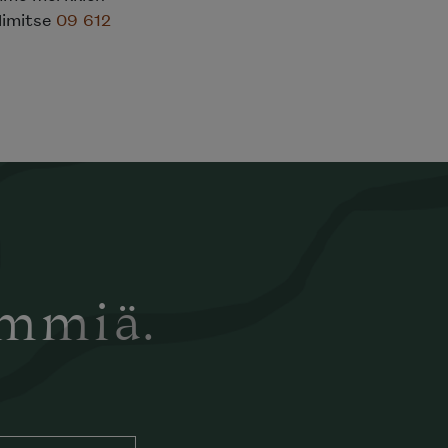
elimitse
09 612
ämmiä.