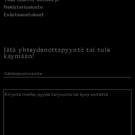
Rekisteriseloste
Evästeasetukset
Jätä yhteydenottopyyntö tai tule
käymään!
Sähköpostiosoite
(Pakollinen)
Kirjoita
meille,
pyydä
tarjousta
tai
kysy