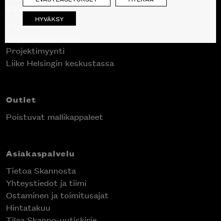
Skanno
HYVÄKSY
Tuotteet
Suunnittelupalvelu
Projektimyynti
Liike Helsingin keskustassa
Outlet
Poistuvat mallikappaleet
Asiakaspalvelu
Tietoa Skannosta
Yhteystiedot ja tiimi
Ostaminen ja toimitusajat
Hintatakuu
Tilaa Skanno-uutiskirje