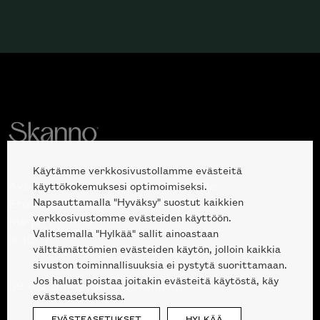
Käytämme verkkosivustollamme evästeitä
Avoinna kuluttajille ja ammattilaisille:
käyttökokemuksesi optimoimiseksi.
Napsauttamalla "Hyväksy" suostut kaikkien
Erottajankatu 2, 00120 Helsinki
verkkosivustomme evästeiden käyttöön.
ma-pe 10 — 18
Valitsemalla "Hylkää" sallit ainoastaan
la 10-17
välttämättömien evästeiden käytön, jolloin kaikkia
sivuston toiminnallisuuksia ei pystytä suorittamaan.
Jos haluat poistaa joitakin evästeitä käytöstä, käy
09 612 9440
|
sales@skanno.fi
evästeasetuksissa.
EVÄSTEASETUKSET
HYLKÄÄ