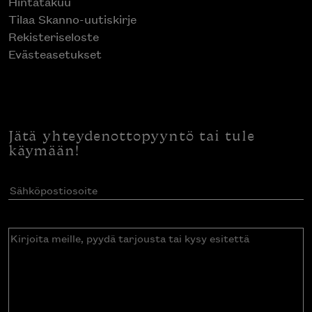
Hintatakuu
Tilaa Skanno-uutiskirje
Rekisteriseloste
Evästeasetukset
Jätä yhteydenottopyyntö tai tule
käymään!
Sähköpostiosoite
(Pakollinen)
Kirjoita
meille,
pyydä
tarjousta
tai