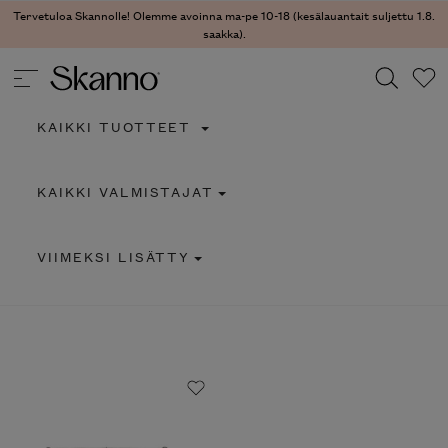
Tervetuloa Skannolle! Olemme avoinna ma-pe 10-18 (kesälauantait suljettu 1.8.
saakka).
KAIKKI TUOTTEET
Haku
KAIKKI VALMISTAJAT
Type 2 or more characters for results.
VIIMEKSI LISÄTTY