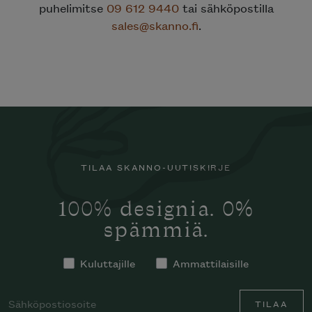
puhelimitse
09 612 9440
tai sähköpostilla
sales@skanno.fi
.
TILAA SKANNO-UUTISKIRJE
100% designia. 0%
spämmiä.
Kuluttajille
Ammattilaisille
TILAA