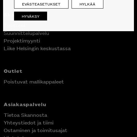
EVÄSTEASETUKSET
HYLKÄÄ
Skanno
HYVÄKSY
Tuotteet
Suunnittelupalvelu
Projektimyynti
Liike Helsingin keskustassa
Outlet
Poistuvat mallikappaleet
Asiakaspalvelu
Tietoa Skannosta
Yhteystiedot ja tiimi
Ostaminen ja toimitusajat