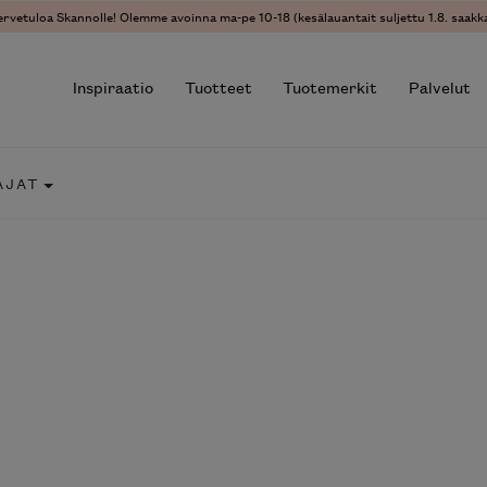
ervetuloa Skannolle! Olemme avoinna ma-pe 10-18 (kesälauantait suljettu 1.8. saakka
Inspiraatio
Tuotteet
Tuotemerkit
Palvelut
AJAT
r results.