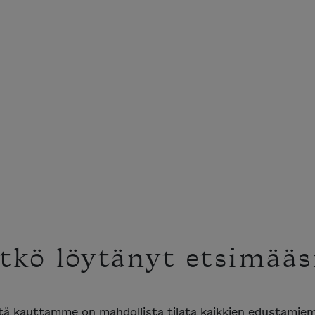
tkö löytänyt etsimääs
ttä kauttamme on mahdollista tilata kaikkien edustami