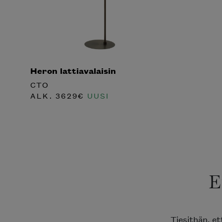
Heron lattiavalaisin
CTO
ALK.
3629
€
UUSI
E
Tiesithän, e