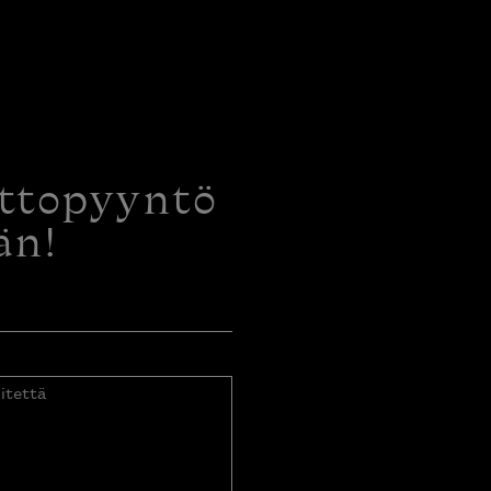
ottopyyntö
än!