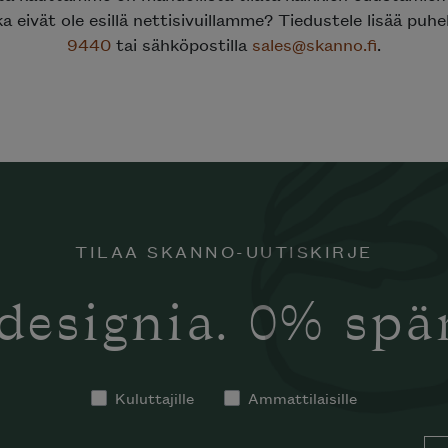
ka eivät ole esillä nettisivuillamme? Tiedustele lisää puh
9440
tai sähköpostilla
sales@skanno.fi
.
TILAA SKANNO-UUTISKIRJE
designia. 0% sp
Kuluttajille
Ammattilaisille