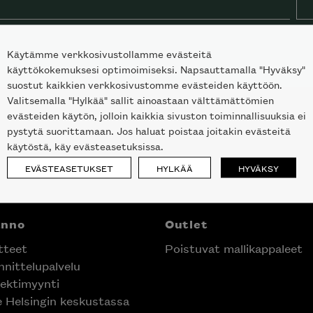
Käytämme verkkosivustollamme evästeitä
käyttökokemuksesi optimoimiseksi. Napsauttamalla "Hyväksy"
suostut kaikkien verkkosivustomme evästeiden käyttöön.
Valitsemalla "Hylkää" sallit ainoastaan välttämättömien
evästeiden käytön, jolloin kaikkia sivuston toiminnallisuuksia ei
pystytä suorittamaan. Jos haluat poistaa joitakin evästeitä
käytöstä, käy evästeasetuksissa.
EVÄSTEASETUKSET
HYLKÄÄ
HYVÄKSY
anno
Outlet
tteet
Poistuvat mallikappaleet
nittelupalvelu
ektimyynti
e Helsingin keskustassa