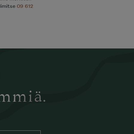
elimitse
09 612
ämmiä.