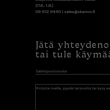
27.6.-1.8.)
09 612 9440
|
sales@skanno.fi
Jätä yhteyden
tai tule käymä
Sähköpostiosoite
(Pakollinen)
Kirjoita
meille,
pyydä
tarjousta