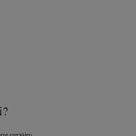
i?
emme merkkien