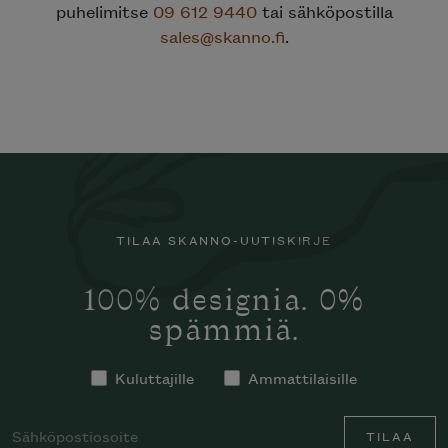
puhelimitse
09 612 9440
tai sähköpostilla
sales@skanno.fi
.
TILAA SKANNO-UUTISKIRJE
100% designia. 0%
spämmiä.
Kuluttajille
Ammattilaisille
TILAA