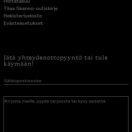
Hintatakuu
Tilaa Skanno-uutiskirje
Rekisteriseloste
Evästeasetukset
Jätä yhteydenottopyyntö tai tule
käymään!
Sähköpostiosoite
(Pakollinen)
Kirjoita
meille,
pyydä
tarjousta
tai