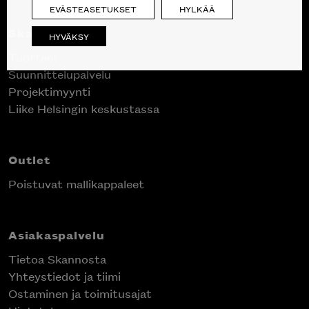
EVÄSTEASETUKSET
HYLKÄÄ
Skanno
HYVÄKSY
Tuotteet
Suunnittelupalvelu
Projektimyynti
Liike Helsingin keskustassa
Outlet
Poistuvat mallikappaleet
Asiakaspalvelu
Tietoa Skannosta
Yhteystiedot ja tiimi
Ostaminen ja toimitusajat