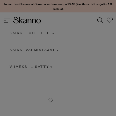
Tervetuloa Skannolle! Olemme avoinna ma-pe 10-18 (kesälauantait suljettu 1.8.
saakka).
KAIKKI TUOTTEET
Haku
KAIKKI VALMISTAJAT
Type 2 or more characters for results.
VIIMEKSI LISÄTTY