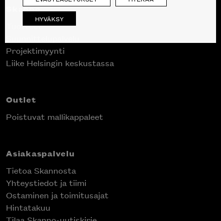
Skanno
HYVÄKSY
Tuotteet
Suunnittelupalvelu
Projektimyynti
Liike Helsingin keskustassa
Outlet
Poistuvat mallikappaleet
Asiakaspalvelu
Tietoa Skannosta
Yhteystiedot ja tiimi
Ostaminen ja toimitusajat
Hintatakuu
Tilaa Skanno-uutiskirje