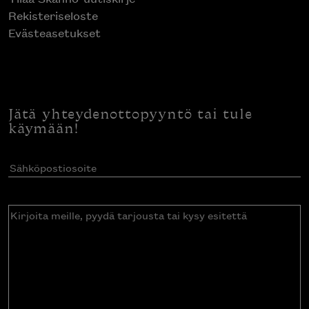
Rekisteriseloste
Evästeasetukset
Jätä yhteydenottopyyntö tai tule
käymään!
Sähköpostiosoite
(Pakollinen)
Kirjoita
meille,
pyydä
tarjousta
tai
kysy