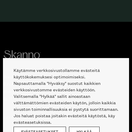
Käytämme verkkosivustollamme evästeitä
Avoinna kuluttajille ja ammattilaisille:
käyttökokemuksesi optimoimiseksi.
Napsauttamalla "Hyväksy" suostut kaikkien
Erottajankatu 2, 00120 Helsinki
verkkosivustomme evästeiden käyttöön.
ma-pe 10 — 18
Valitsemalla "Hylkää" sallit ainoastaan
la 10-17
välttämättömien evästeiden käytön, jolloin kaikkia
sivuston toiminnallisuuksia ei pystytä suorittamaan.
Jos haluat poistaa joitakin evästeitä käytöstä, käy
09 612 9440
|
sales@skanno.fi
evästeasetuksissa.
EVÄSTEASETUKSET
HYLKÄÄ