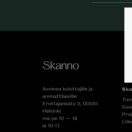
Avoinna kuluttajille ja
Ska
ammattilaisille:
Tuot
Erottajankatu 2, 00120
Suun
Helsinki
Proj
Inspiroidu italia
ma-pe 10 — 18
Liik
huonek
la 10-17