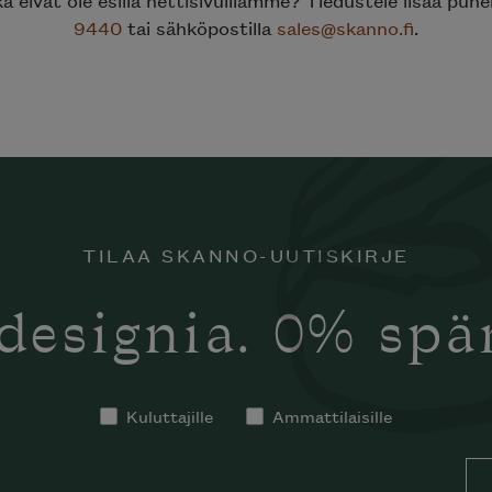
9440
tai sähköpostilla
sales@skanno.fi
.
TILAA SKANNO-UUTISKIRJE
designia. 0% sp
tko tilata
notti’n
in kotiisi?
Kuluttajille
Ammattilaisille