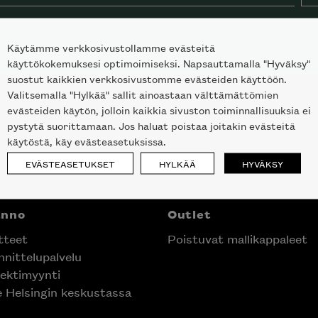
Käytämme verkkosivustollamme evästeitä
käyttökokemuksesi optimoimiseksi. Napsauttamalla "Hyväksy"
suostut kaikkien verkkosivustomme evästeiden käyttöön.
Valitsemalla "Hylkää" sallit ainoastaan välttämättömien
evästeiden käytön, jolloin kaikkia sivuston toiminnallisuuksia ei
pystytä suorittamaan. Jos haluat poistaa joitakin evästeitä
käytöstä, käy evästeasetuksissa.
EVÄSTEASETUKSET
HYLKÄÄ
HYVÄKSY
nno
Outlet
teet
Poistuvat mallikappaleet
nittelupalvelu
ektimyynti
laisen merkin laadukkaasta
e Helsingin keskustassa
alumallistosta.