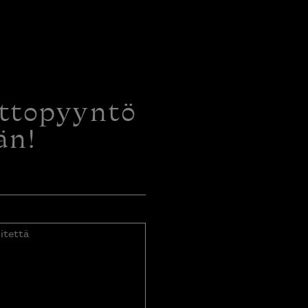
ottopyyntö
än!