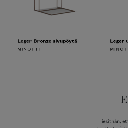
Leger Bronze sivupöytä
Leger u
MINOTTI
MINOT
E
Tiesithän, et
tuotteita, jotk