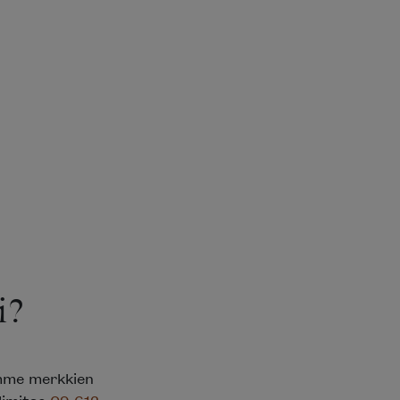
?
mme merkkien
limitse
09 612