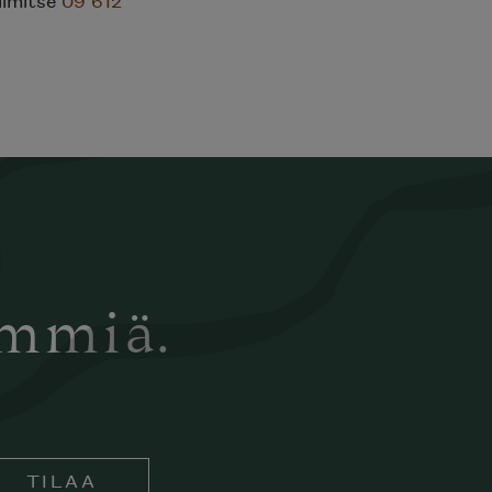
ämmiä.
TILAA