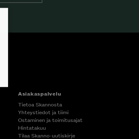
Asiakaspalvelu
Tietoa Skannosta
Yhteystiedot ja tiimi
Ostaminen ja toimitusajat
Hintatakuu
Tilaa Skanno-uutiskirje