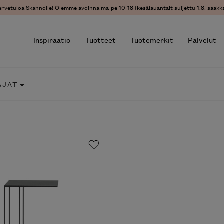
vetuloa Skannolle! Olemme avoinna ma-pe 10-18 (kesälauantait suljettu 1.8. saakka)
Inspiraatio
Tuotteet
Tuotemerkit
Palvelut
JAT
r results.