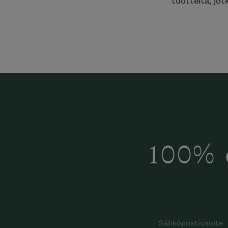
100% 
Halua
Mi
katalog