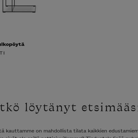
lkopöytä
TI
tkö löytänyt etsimääsi
tä kauttamme on mahdollista tilata kaikkien edustamie
a eivät ole esillä nettisivuillamme? Tiedustele lisää puhe