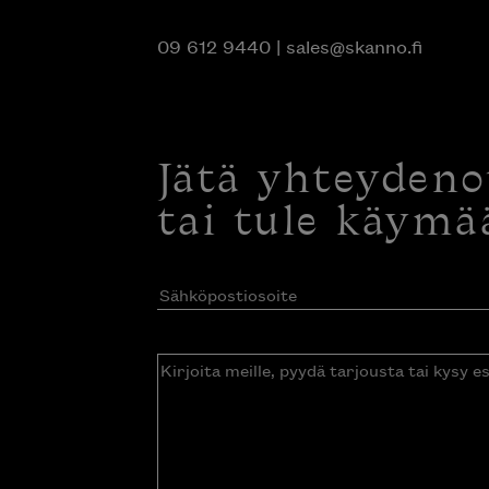
09 612 9440
|
sales@skanno.fi
Jätä yhteyden
tai tule käymä
Sähköpostiosoite
(Pakollinen)
Kirjoita
meille,
pyydä
tarjousta
tai