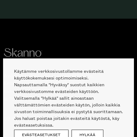
Käytämme verkkosivustollamme evästeitä
Avoinna kuluttajille ja ammattilaisille:
käyttökokemuksesi optimoimiseksi.
Erottajankatu 2, 00120 Helsinki
Napsauttamalla "Hyväksy" suostut kaikkien
ma-pe 10 — 18
verkkosivustomme evästeiden käyttöön.
Valitsemalla "Hylkää" sallit ainoastaan
la 10-17
välttämättömien evästeiden käytön, jolloin kaikkia
sivuston toiminnallisuuksia ei pystytä suorittamaan.
Jos haluat poistaa joitakin evästeitä käytöstä, käy
09 612 9440
|
sales@skanno.fi
evästeasetuksissa.
EVÄSTEASETUKSET
HYLKÄÄ