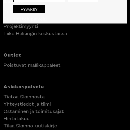
Skanno
HYVÄKSY
Tuotteet
Suunnittelupalvelu
Projektimyynti
Liike Helsingin keskustassa
Outlet
Poistuvat mallikappaleet
Asiakaspalvelu
Tietoa Skannosta
Yhteystiedot ja tiimi
Ostaminen ja toimitusajat
Hintatakuu
Tilaa Skanno-uutiskirje