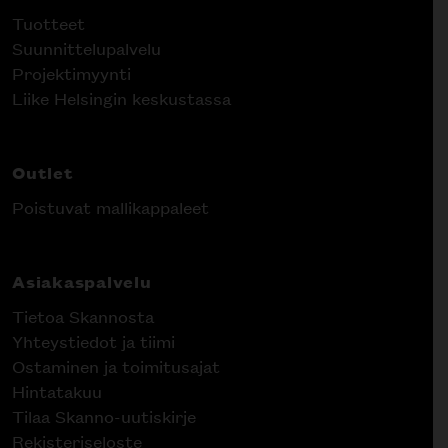
Tuotteet
Suunnittelupalvelu
Projektimyynti
Liike Helsingin keskustassa
Outlet
Poistuvat mallikappaleet
Asiakaspalvelu
Tietoa Skannosta
Yhteystiedot ja tiimi
Ostaminen ja toimitusajat
Hintatakuu
Tilaa Skanno-uutiskirje
Rekisteriseloste