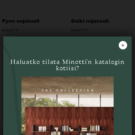
Fynn nojatuoli
Daiki nojatuoli
MINOTTI
MINOTTI
×
Haluatko tilata Minotti’n katalogin
Etkö löytänyt etsimääsi?
kotiisi?
Tiesithän, että kauttamme on mahdollista tilata
kaikkien edustamiemme merkkien tuotteita, jotka
eivät ole esillä nettisivuillamme? Tiedustele lisää
puhelimitse
09 612 9440
tai sähköpostilla
sales@skanno.fi
.
Käytämme verkkosivustollamme evästeitä