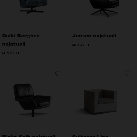
Daiki Bergère
Jensen nojatuoli
nojatuoli
MINOTTI
MINOTTI
Blake-Soft nojatuoli
Suitcase Line