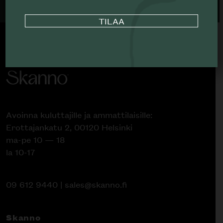
Avoinna kuluttajille ja ammattilaisille:
Erottajankatu 2, 00120 Helsinki
ma-pe 10 — 18
la 10-17
09 612 9440
|
sales@skanno.fi
Skanno