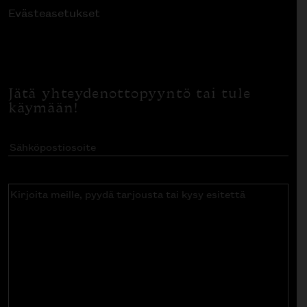
Evästeasetukset
Jätä yhteydenottopyyntö tai tule
käymään!
Sähköpostiosoite
(Pakollinen)
Kirjoita
meille,
pyydä
tarjousta
tai
kysy
esitettä