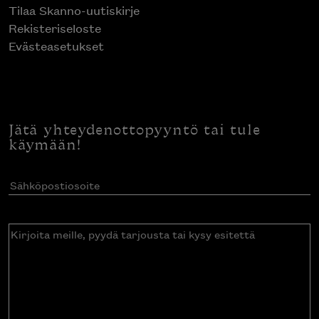
Tilaa Skanno-uutiskirje
Rekisteriseloste
Evästeasetukset
Jätä yhteydenottopyyntö tai tule
käymään!
Sähköpostiosoite
(Pakollinen)
Kirjoita
meille,
pyydä
tarjousta
tai
kysy