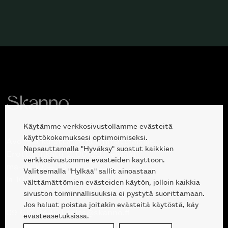
Käytämme verkkosivustollamme evästeitä
käyttökokemuksesi optimoimiseksi.
Avoinna kuluttajille ja ammattilaisille:
Napsauttamalla "Hyväksy" suostut kaikkien
Erottajankatu 2, 00120 Helsinki
verkkosivustomme evästeiden käyttöön.
ma-pe 10 — 18
Valitsemalla "Hylkää" sallit ainoastaan
la 10-17
välttämättömien evästeiden käytön, jolloin kaikkia
sivuston toiminnallisuuksia ei pystytä suorittamaan.
Jos haluat poistaa joitakin evästeitä käytöstä, käy
09 612 9440
|
sales@skanno.fi
evästeasetuksissa.