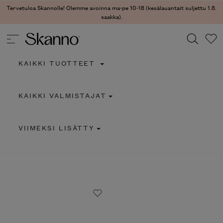
Tervetuloa Skannolle! Olemme avoinna ma-pe 10-18 (kesälauantait suljettu 1.8.
saakka).
KAIKKI TUOTTEET
Haku
KAIKKI VALMISTAJAT
Type 2 or more characters for results.
VIIMEKSI LISÄTTY