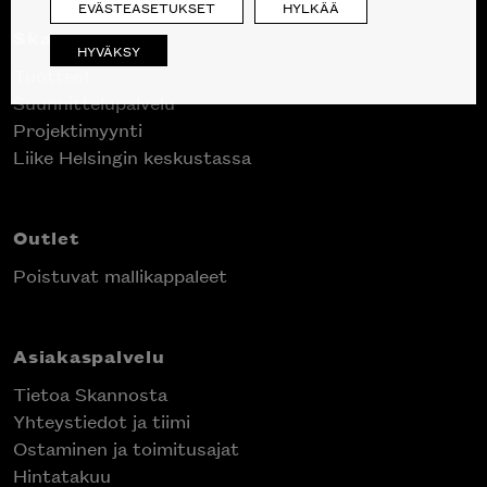
EVÄSTEASETUKSET
HYLKÄÄ
Skanno
HYVÄKSY
Tuotteet
Suunnittelupalvelu
Projektimyynti
Liike Helsingin keskustassa
Outlet
Poistuvat mallikappaleet
Asiakaspalvelu
Tietoa Skannosta
Yhteystiedot ja tiimi
Ostaminen ja toimitusajat
Hintatakuu