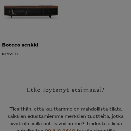
Boteco senkki
MINOTTI
Etkö löytänyt etsimääsi?
Tiesithän, että kauttamme on mahdollista tilata
kaikkien edustamiemme merkkien tuotteita, jotka
eivät ole esillä nettisivuillamme? Tiedustele lisää
puhelimitse
09 612 9440
tai sähköpostilla