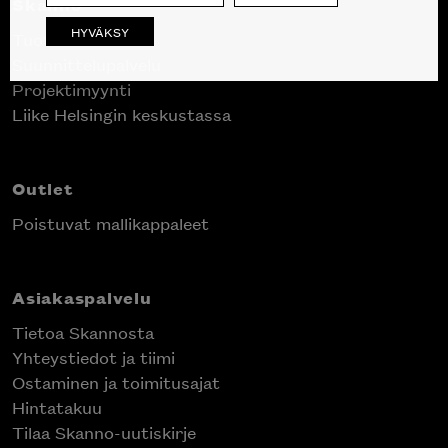
Skanno
HYVÄKSY
Tuotteet
Suunnittelupalvelu
Projektimyynti
Liike Helsingin keskustassa
Outlet
Poistuvat mallikappaleet
Asiakaspalvelu
Tietoa Skannosta
Yhteystiedot ja tiimi
Ostaminen ja toimitusajat
Hintatakuu
Tilaa Skanno-uutiskirje