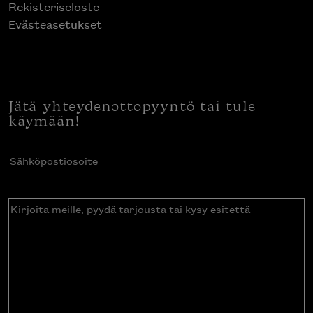
Rekisteriseloste
Evästeasetukset
Jätä yhteydenottopyyntö tai tule
käymään!
Sähköpostiosoite
(Pakollinen)
Kirjoita
meille,
pyydä
tarjousta
tai
kysy
esitettä