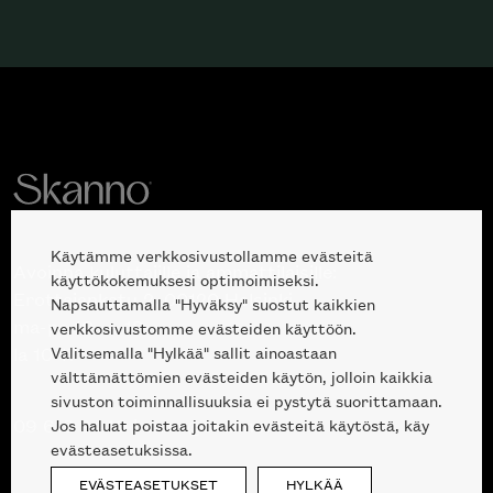
Käytämme verkkosivustollamme evästeitä
Avoinna kuluttajille ja ammattilaisille:
käyttökokemuksesi optimoimiseksi.
Erottajankatu 2, 00120 Helsinki
Napsauttamalla "Hyväksy" suostut kaikkien
ma-pe 10 — 18
verkkosivustomme evästeiden käyttöön.
Valitsemalla "Hylkää" sallit ainoastaan
la 10-17
välttämättömien evästeiden käytön, jolloin kaikkia
sivuston toiminnallisuuksia ei pystytä suorittamaan.
Jos haluat poistaa joitakin evästeitä käytöstä, käy
09 612 9440
|
sales@skanno.fi
evästeasetuksissa.
EVÄSTEASETUKSET
HYLKÄÄ